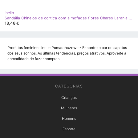
Inello
Sandália Chinelos de cortiça com almofadas flores Charss Laranja - Inello
18,48 €
Produtos femininos Inello Pomarańczowe - Encontre o par de sapatos
dos seus sonhos. As últimas tendências, preços atrativos. Aproveite a
comodidade de fazer compras.
CATEGORIAS
Crianças
Mulheres
Homens
Esporte