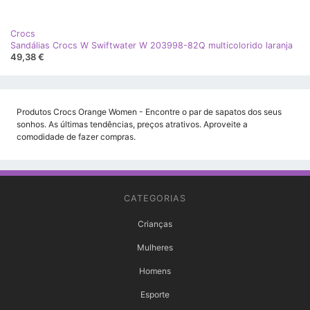
Crocs
Sandálias Crocs W Swiftwater W 203998-82Q multicolorido laranja
49,38 €
Produtos Crocs Orange Women - Encontre o par de sapatos dos seus
sonhos. As últimas tendências, preços atrativos. Aproveite a
comodidade de fazer compras.
CATEGORIAS
Crianças
Mulheres
Homens
Esporte