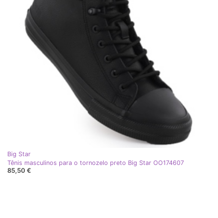
Big Star
Tênis masculinos para o tornozelo preto Big Star OO174607
85,50 €