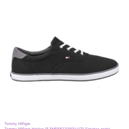
Tommy Hilfiger
Tommy Hilfiger Harlow 1F FM568220900-070 Sapatos preto