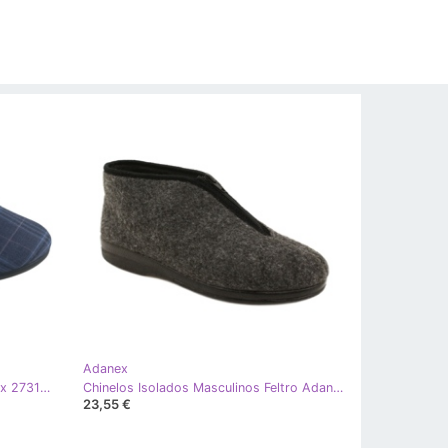
Adanex
Chinelos masculinos xadrez Adanex 27319 azul-marinho azul
Chinelos Isolados Masculinos Feltro Adanex 22530- PPP6 Cinza
23,55 €