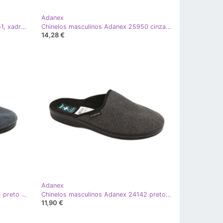
Adanex
Chinelos masculinos, Adanex 25951, xadrez azul marinho
Chinelos masculinos Adanex 25950 cinza xadrez
14,28 €
Adanex
Chinelos masculinos Adanex 24141 preto azul
Chinelos masculinos Adanex 24142 preto cinza
11,90 €