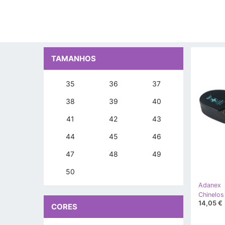
TAMANHOS
35
36
37
38
39
40
41
42
43
44
45
46
47
48
49
50
Adanex
14,05 €
CORES