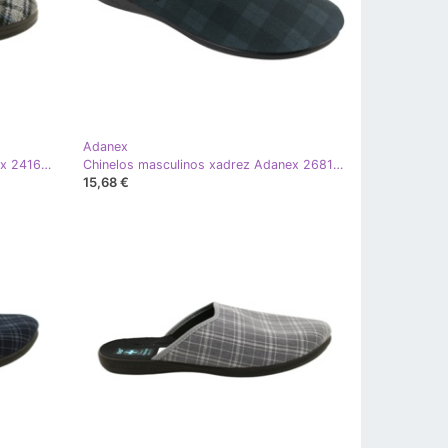
Adanex
Chinelos masculinos xadrez Adanex 24162 preto cinza
Chinelos masculinos xadrez Adanex 26816 azul marinho cinza
15,68 €