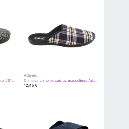
Adanex
Chinelos chinelos masculinos Adanex 25147 espinha de peixe preto cinza
Chinelos chinelos xadrez masculinos Adanex marrom azul-marinho
12,45 €