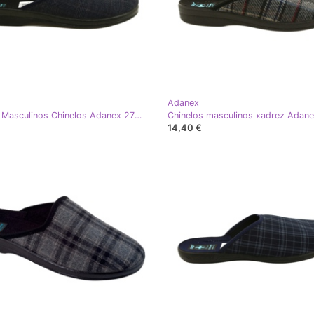
Adanex
Chinelos Masculinos Chinelos Adanex 27318 Per Pedes xadrez azul-marinho
14,40 €