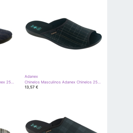
Adanex
Chinelos masculinos Chinelos Adanex 25957 LEL1 Azul marinho
Chinelos Masculinos Adanex Chinelos 25954 Preto
13,57 €