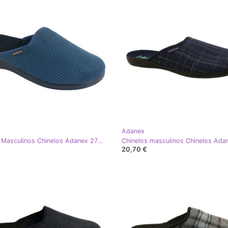
Adanex
Chinelos Masculinos Chinelos Adanex 27829 Per Pedes Corduroy azul
20,70 €