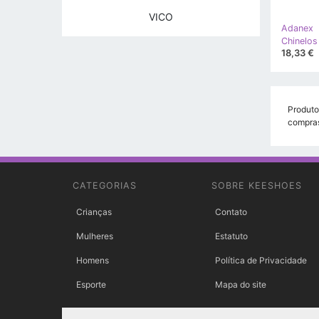
VICO
Adanex
Chinelos
18,33 €
Produto
compra
CATEGORIAS
SOBRE KEESHOES
Crianças
Contato
Mulheres
Estatuto
Homens
Política de Privacidade
Esporte
Mapa do site