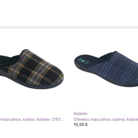
Adanex
Chinelos masculinos xadrez Adanex 27671 bege preto multicolorido
15,55 €