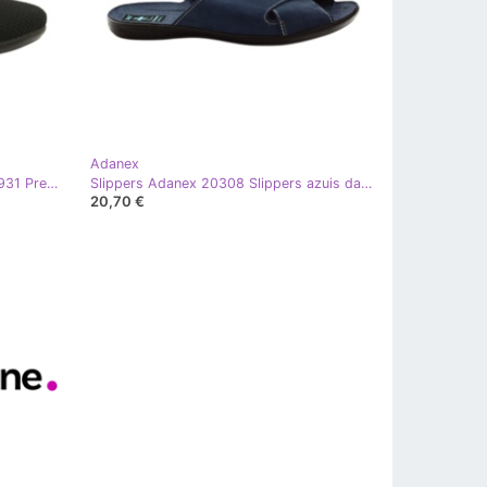
Adanex
Chinelos Adanex LEL1 Chinelos 22931 Preto
Slippers Adanex 20308 Slippers azuis da marinha azul
20,70 €