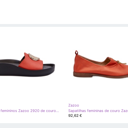
Zazoo
Chinelos femininos Zazoo 2920 de couro em cunha com detalhes dourados, laranja
92,62 €