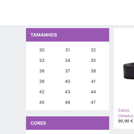
TAMANHOS
30
31
32
33
34
35
36
37
38
39
40
41
42
43
44
45
46
47
Zazoo
90,90 €
CORES