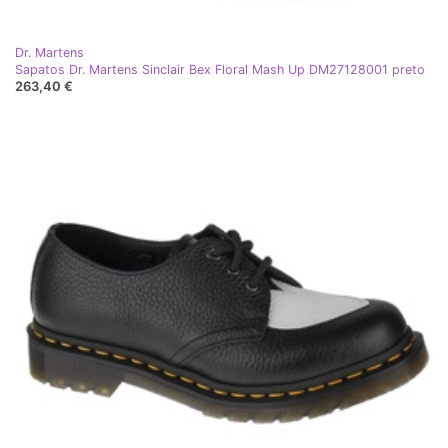
Dr. Martens
Sapatos Dr. Martens Sinclair Bex Floral Mash Up DM27128001 preto
263,40 €