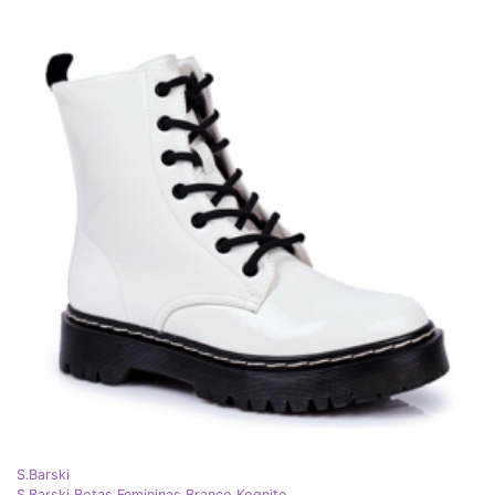
S.Barski
S.Barski Botas Femininas Branco Kognito