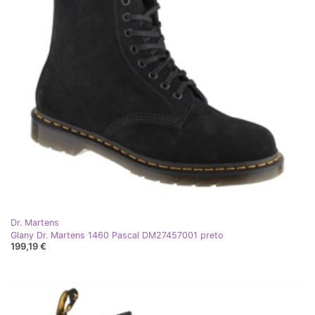
Dr. Martens
Glany Dr. Martens 1460 Pascal DM27457001 preto
199,19 €