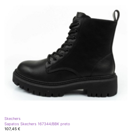
Skechers
Sapatos Skechers 167344/BBK preto
107,45 €