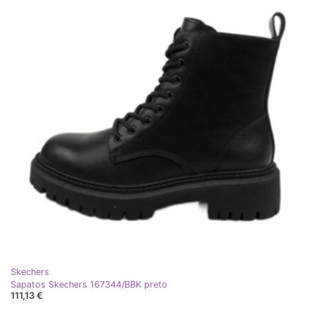
Skechers
Sapatos Skechers 167344/BBK preto
111,13 €