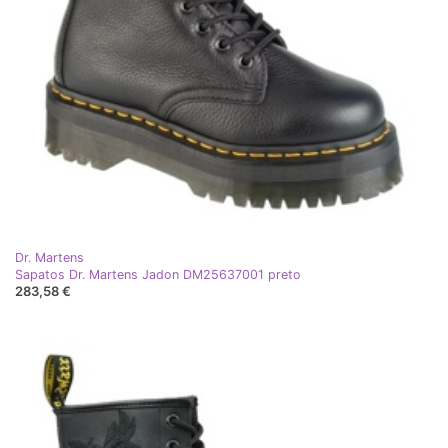
Dr. Martens
Sapatos Dr. Martens Jadon DM25637001 preto
283,58 €