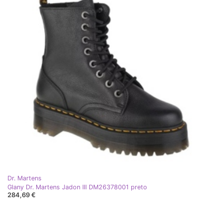
Dr. Martens
Glany Dr. Martens Jadon III DM26378001 preto
284,69 €