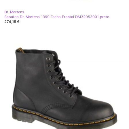
Dr. Martens
Sapatos Dr. Martens 1B99 Fecho Frontal DM32053001 preto
274,15 €