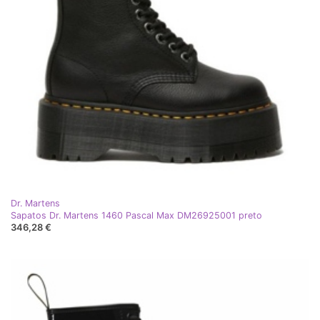
Dr. Martens
Sapatos Dr. Martens 1460 Pascal Max DM26925001 preto
346,28 €