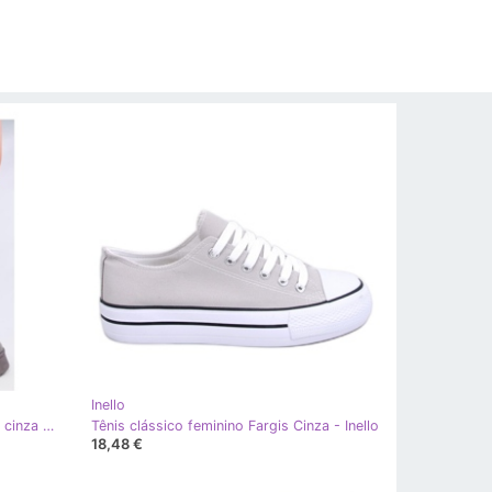
Inello
Rodmans Sapato plataforma curto cinza - Inello
Tênis clássico feminino Fargis Cinza - Inello
18,48 €