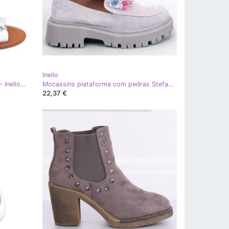
Inello
Sandálias femininas Spokey Silver - Inello cinza
Mocassins plataforma com pedras Stefani Cinza - Inello
22,37 €