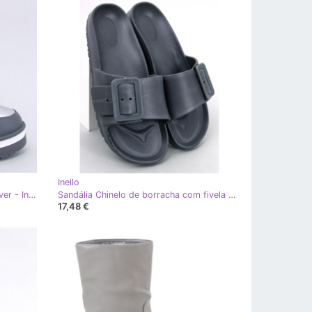
Inello
Botas de neve femininas Archie Silver - Inello cinza
Sandália Chinelo de borracha com fivela Romero Cinza - Inello
17,48 €