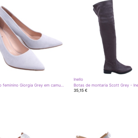
Inello
Salto alto feminino Giorgia Grey em camurça - Inello cinza
Botas de montaria Scott Grey - Ine
35,15 €