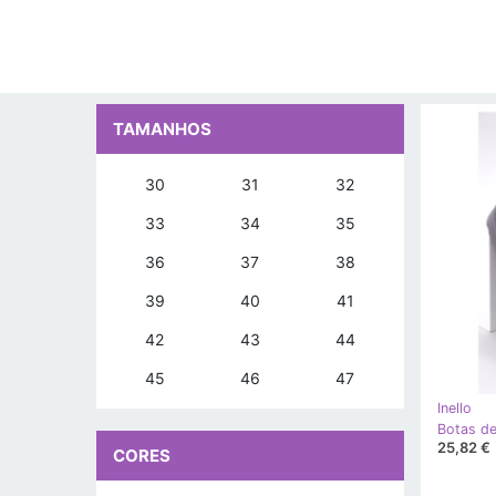
TAMANHOS
30
31
32
33
34
35
36
37
38
39
40
41
42
43
44
45
46
47
Inello
25,82 €
CORES