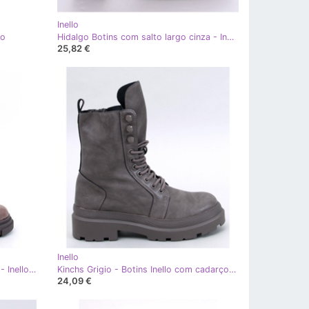
Inello
lo
Hidalgo Botins com salto largo cinza - Inello
25,82 €
Inello
Botas rasas femininas Slade Khaki - Inello cinza
Kinchs Grigio - Botins Inello com cadarço e protetor cinza
24,09 €