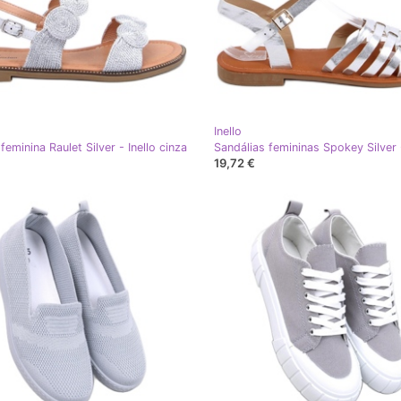
Inello
feminina Raulet Silver - Inello cinza
19,72 €