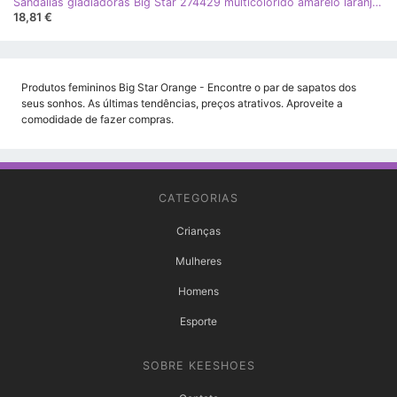
Sandálias gladiadoras Big Star 274429 multicolorido amarelo laranja azul marrom
18,81 €
Produtos femininos Big Star Orange - Encontre o par de sapatos dos
seus sonhos. As últimas tendências, preços atrativos. Aproveite a
comodidade de fazer compras.
CATEGORIAS
Crianças
Mulheres
Homens
Esporte
SOBRE KEESHOES