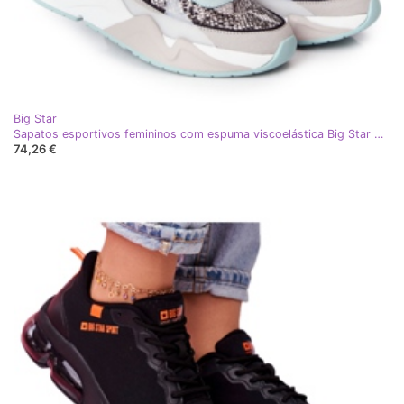
Big Star
Sapatos esportivos femininos com espuma viscoelástica Big Star HH274324 cinza-verde laranja
74,26 €