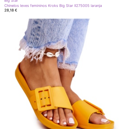
Big Star
Chinelos leves femininos Kroks Big Star II275005 laranja
28,18 €