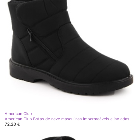
American Club
American Club Botas de neve masculinas impermeáveis ​​e isoladas, pretas, Unisoft preto
72,20 €