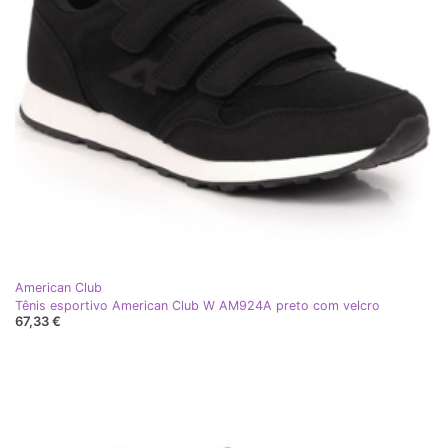
American Club
Tênis esportivo American Club W AM924A preto com velcro
67,33 €