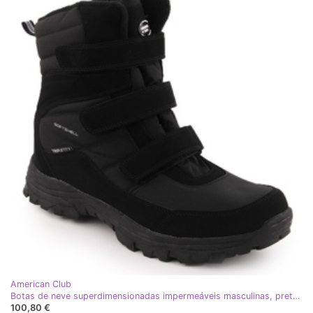
American Club
Botas de neve superdimensionadas impermeáveis ​​masculinas, pretas American Club SN45 preto
100,80 €