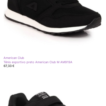
American Club
Tênis esportivo preto American Club M AM919A
67,33 €