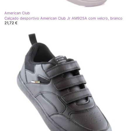
American Club
Calçado desportivo American Club Jr AM925A com velcro, branco
21,72 €