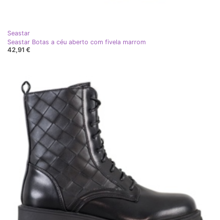
Seastar
Seastar Botas a céu aberto com fivela marrom
42,91 €