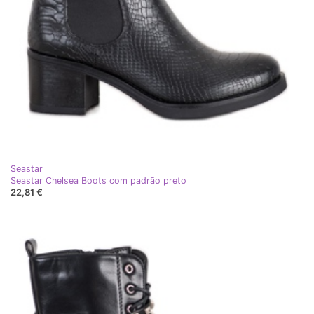
Seastar
Seastar Chelsea Boots com padrão preto
22,81 €