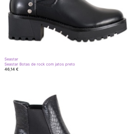
Seastar
Seastar Botas de rock com jatos preto
46,14 €