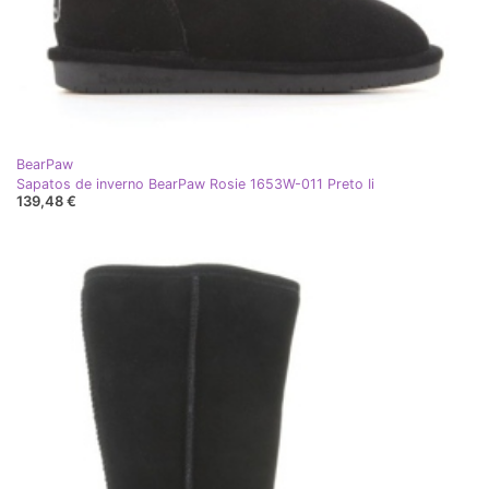
BearPaw
Sapatos de inverno BearPaw Rosie 1653W-011 Preto Ii
139,48 €