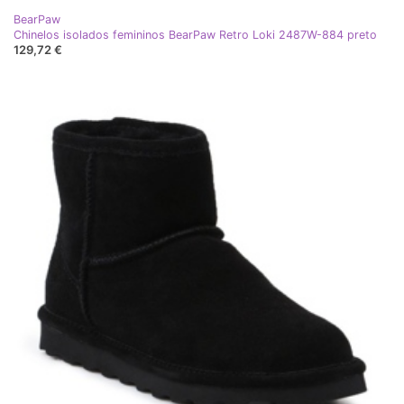
BearPaw
Chinelos isolados femininos BearPaw Retro Loki 2487W-884 preto
129,72 €