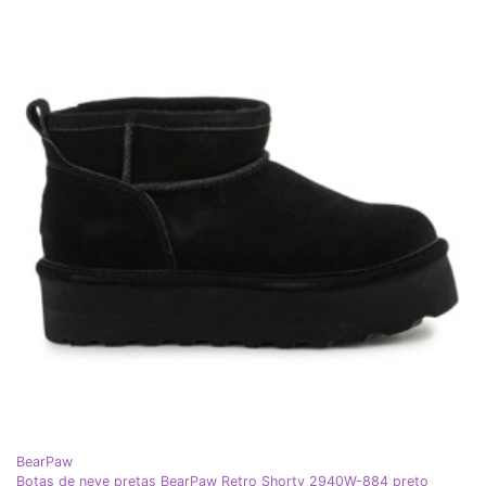
BearPaw
Botas de neve pretas BearPaw Retro Shorty 2940W-884 preto