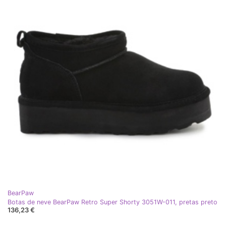
BearPaw
Botas de neve BearPaw Retro Super Shorty 3051W-011, pretas preto
136,23 €