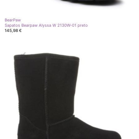
BearPaw
Sapatos Bearpaw Alyssa W 2130W-01 preto
145,98 €