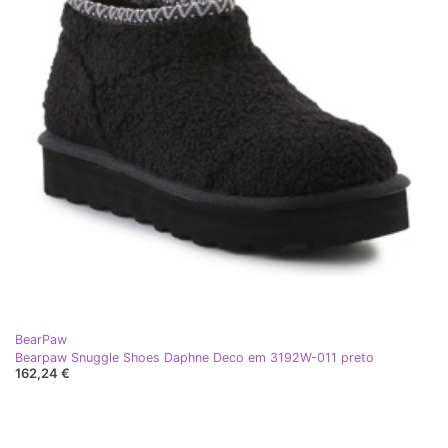
BearPaw
Bearpaw Snuggle Shoes Daphne Deco em 3192W-011 preto
162,24 €