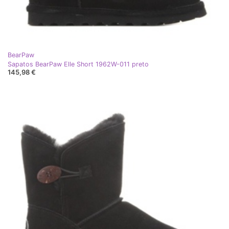
BearPaw
Sapatos BearPaw Elle Short 1962W-011 preto
145,98 €