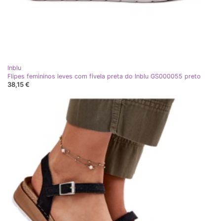
Inblu
Flipes femininos leves com fivela preta do Inblu GS000055 preto
38,15 €