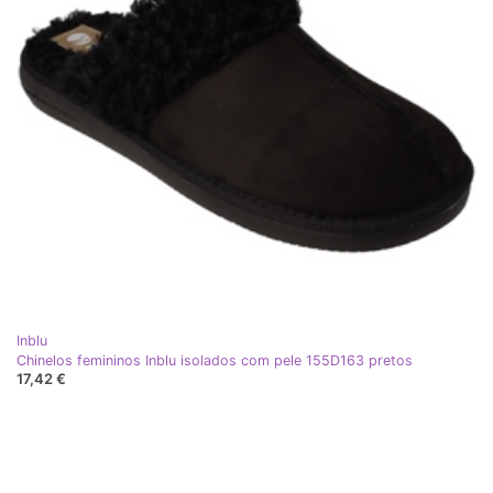
Inblu
Chinelos femininos Inblu isolados com pele 155D163 pretos
17,42 €