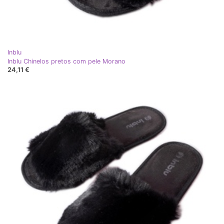
Inblu
Inblu Chinelos pretos com pele Morano
24,11 €