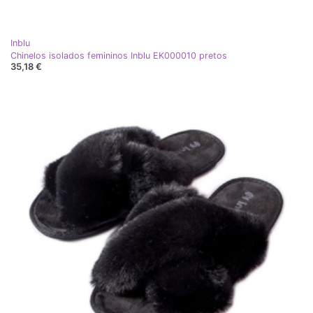
Inblu
Chinelos isolados femininos Inblu EK000010 pretos
35,18 €