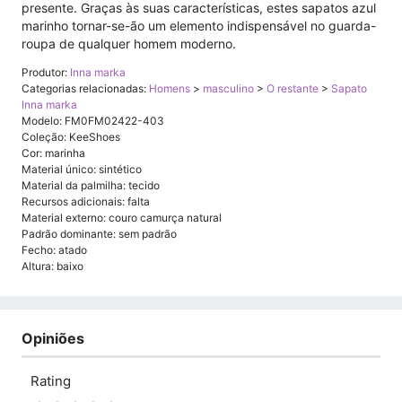
presente. Graças às suas características, estes sapatos azul
marinho tornar-se-ão um elemento indispensável no guarda-
roupa de qualquer homem moderno.
Produtor:
Inna marka
Categorias relacionadas:
Homens
>
masculino
>
O restante
>
Sapato
Inna marka
Modelo: FM0FM02422-403
Coleção: KeeShoes
Cor: marinha
Material único: sintético
Material da palmilha: tecido
Recursos adicionais: falta
Material externo: couro camurça natural
Padrão dominante: sem padrão
Fecho: atado
Altura: baixo
Opiniões
Rating