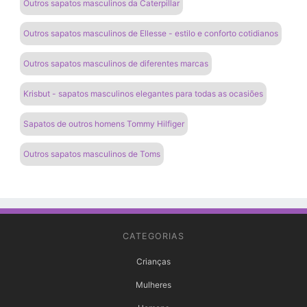
Outros sapatos masculinos da Caterpillar
Outros sapatos masculinos de Ellesse - estilo e conforto cotidianos
Outros sapatos masculinos de diferentes marcas
Krisbut - sapatos masculinos elegantes para todas as ocasiões
Sapatos de outros homens Tommy Hilfiger
Outros sapatos masculinos de Toms
CATEGORIAS
Crianças
Mulheres