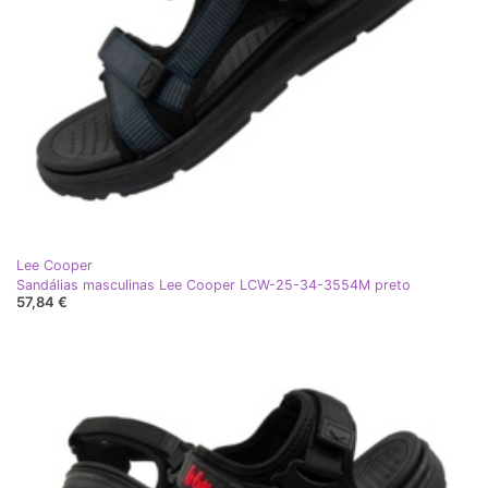
Lee Cooper
Sandálias masculinas Lee Cooper LCW-25-34-3554M preto
57,84 €