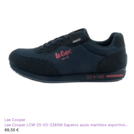
Lee Cooper
Lee Cooper LCW-25-03-3385M Sapatos azuis marinhos esportivos masculinos azul
69,55 €