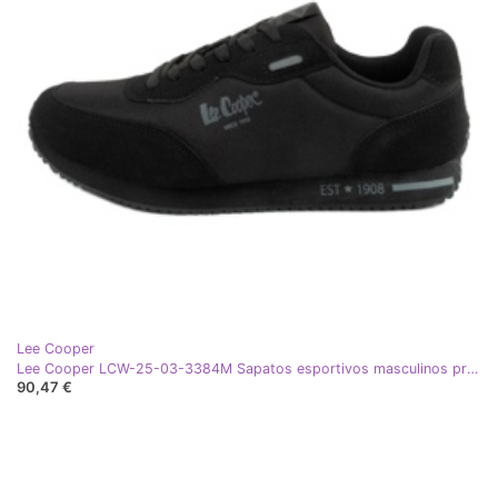
Lee Cooper
Lee Cooper LCW-25-03-3384M Sapatos esportivos masculinos preto
90,47 €