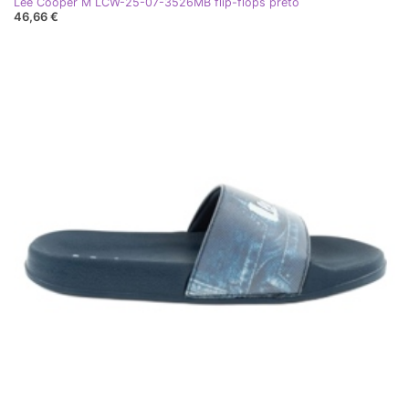
Lee Cooper M LCW-25-07-3526MB flip-flops preto
46,66 €