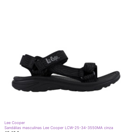
Lee Cooper
Sandálias masculinas Lee Cooper LCW-25-34-3550MA cinza