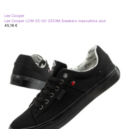
Lee Cooper
Lee Cooper LCW-25-02-3253M Sneakers masculinos azul
45,16 €