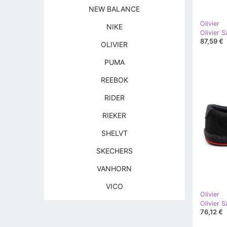
NEW BALANCE
Olivier
NIKE
87,59 €
OLIVIER
PUMA
REEBOK
RIDER
RIEKER
SHELVT
SKECHERS
VANHORN
VICO
Olivier
76,12 €