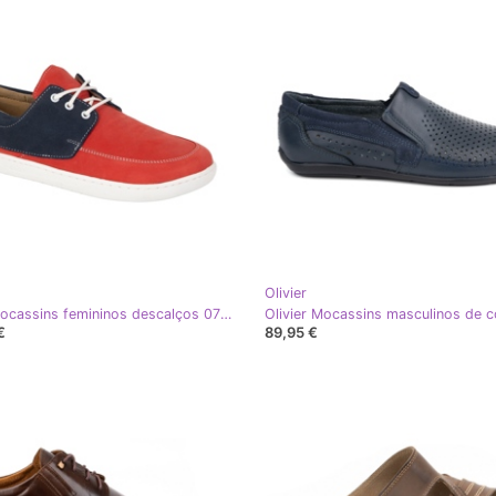
Olivier
Olivier Mocassins femininos descalços 0797W Leatra LA Red Leather Shoes vermelho
€
89,95 €