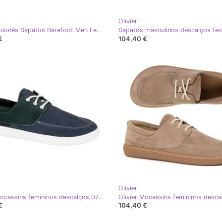
Olivier
Olivier Polonês Sapatos Barefoot Men Leather Brown Reno marrom
€
104,40 €
Olivier
Olivier Mocassins femininos descalços 0797W sapatos de couro azul marinho
€
104,40 €