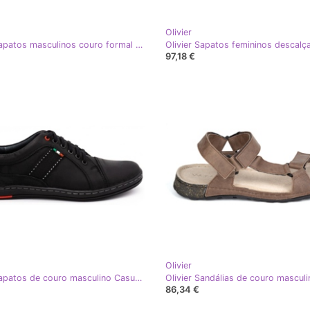
Olivier
Olivier Sapatos masculinos couro formal 288 marrom escuro
97,18 €
Olivier
Olivier Sapatos de couro masculino Casual 238Gt Black preto
86,34 €