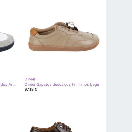
Olivier
Olivier Sapatos femininos descalçados Aria branca de couro minimalista com cinza branco
Olivier Sapatos descalços femininos bege
97,18 €