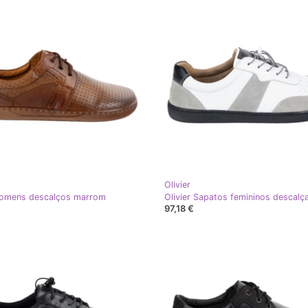
Olivier
Homens descalços marrom
97,18 €