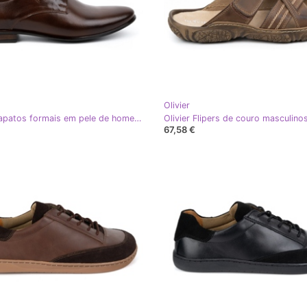
Olivier
Olivier Sapatos formais em pele de homem 480 castanho escuro marrom
67,58 €