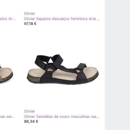
Olivier
Olivier Sapatos femininos descalçados Aria marrom larga de couro minimalista
Olivier Sapatos descalços femininos Aria branca de couro minimalista branco
97,18 €
Olivier
Olivier Sandálias de couro masculinas wasak 0243w chaqui bege
Olivier Sandálias de couro masculinas wasak 0243w preto
86,34 €