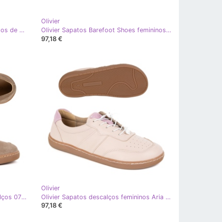
Olivier
Sapatos masculinos descalços feitos de couro natural Olivier Reno Black
Olivier Sapatos Barefoot Shoes femininos Minimalista Couro ARIA Wide Floter Black
97,18 €
Olivier
Olivier Mocassins femininos descalços 0797W - sapatos de couro polonês -up - up de couro bege
Olivier Sapatos descalços femininos Aria rosa larga de couro minimalista
97,18 €