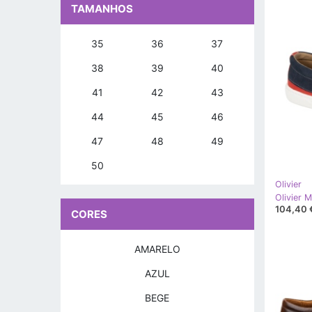
TAMANHOS
35
36
37
38
39
40
41
42
43
44
45
46
47
48
49
50
Olivier
104,40 
CORES
AMARELO
AZUL
BEGE