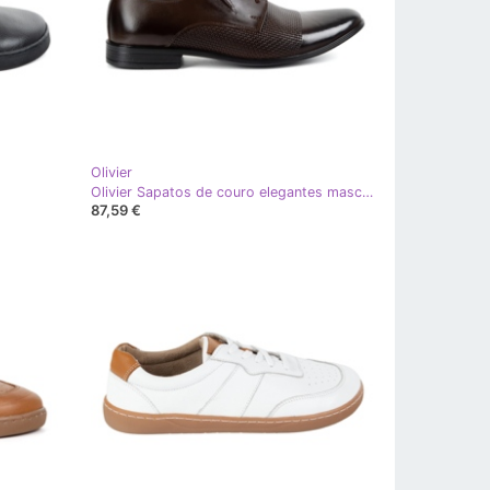
Olivier
Olivier Sapatos de couro elegantes masculinos 302t3 marrom escuro
87,59 €