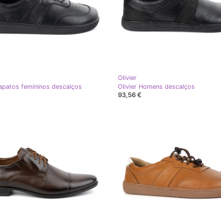
Olivier
Sapatos femininos descalços
Olivier Homens descalços
93,56 €