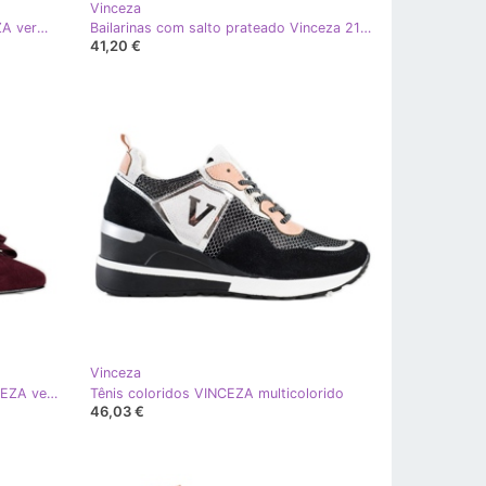
Vinceza
Botas elegantes com zíper VINCEZA vermelho multicolorido
Bailarinas com salto prateado Vinceza 21-10601 preto multicolorido
41,20 €
Vinceza
Bombas Burgundy Com Arco VINCEZA vermelho multicolorido
Tênis coloridos VINCEZA multicolorido
46,03 €