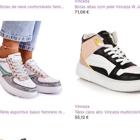
Vinceza
Vinceza Botas de neve confortáveis ​​femininas, marrom e preto Elodia multicolorido
71,06 €
Vinceza
Vinceza Tênis esportivo baixo feminino multicolorido Solveig
55,12 €