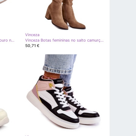
Vinceza
Vinceza Alpercatas femininas de couro na plataforma multicolor Chorisa multicolorido
Vinceza Botas femininas no salto camurça bege corrig multicolorido
50,71 €