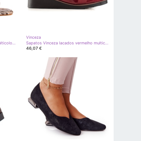
Vinceza
Sandália de salto alto VINCEZA multicolorido
Sapatos Vinceza lacados vermelho multicolorido
46,07 €