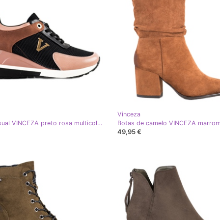
Vinceza
Tênis casual VINCEZA preto rosa multicolorido
49,95 €