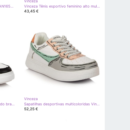
Vinceza
Botas altas com pele Vinceza W JAN165B branco multicolorido
Vinceza Tênis esportivo feminino alto multicolorido Silje
43,45 €
Vinceza
Tênis cano alto Vinceza multicolorido branco
Sapatilhas desportivas multicoloridas Vinceza branco multicolorido
52,25 €