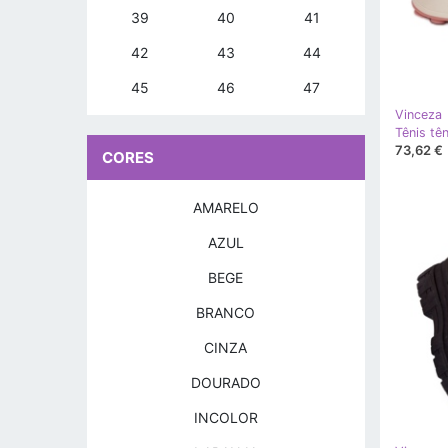
39
40
41
42
43
44
45
46
47
Vinceza
73,62 €
CORES
AMARELO
AZUL
BEGE
BRANCO
CINZA
DOURADO
INCOLOR