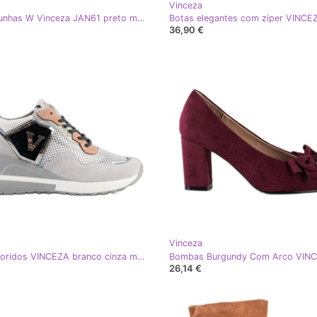
Vinceza
Cobra-cunhas W Vinceza JAN61 preto multicolorido
36,90 €
Vinceza
Tênis coloridos VINCEZA branco cinza multicolorido
26,14 €