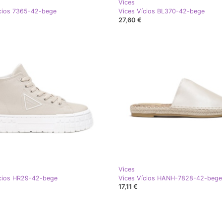
Vices
cios 7365-42-bege
Vices Vícios BL370-42-bege
27,60 €
Vices
ícios HR29-42-bege
Vices Vícios HANH-7828-42-bege
17,11 €