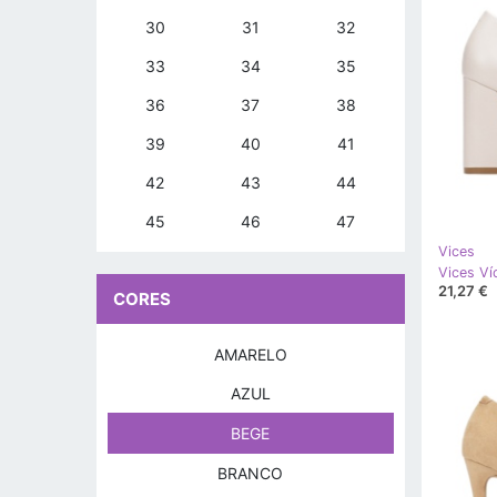
30
31
32
33
34
35
36
37
38
39
40
41
42
43
44
45
46
47
Vices
Vices Ví
21,27 €
CORES
AMARELO
AZUL
BEGE
BRANCO