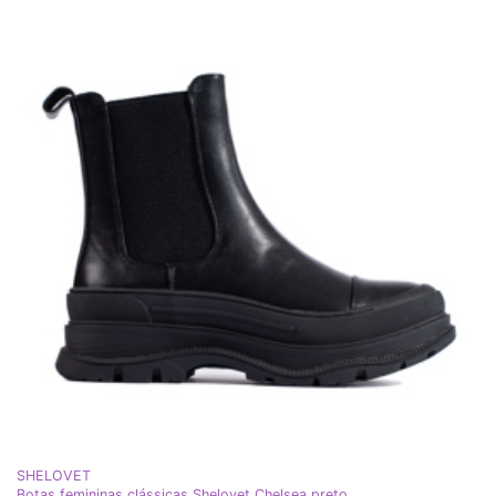
SHELOVET
Botas femininas clássicas Shelovet Chelsea preto