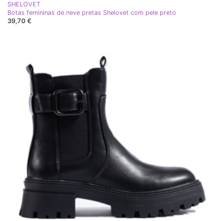
SHELOVET
Botas femininas de neve pretas Shelovet com pele preto
39,70 €