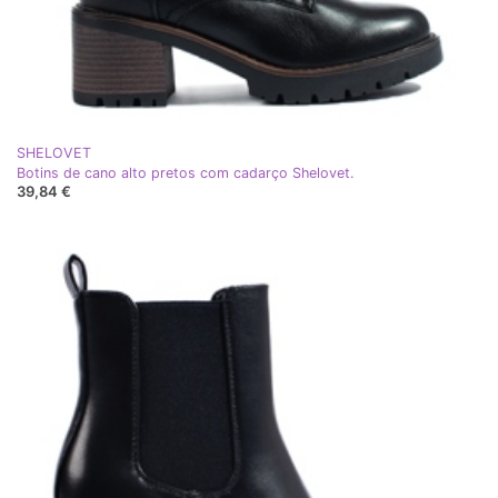
SHELOVET
Botins de cano alto pretos com cadarço Shelovet.
39,84 €