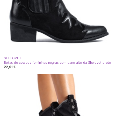
SHELOVET
Botas de cowboy femininas negras com cano alto da Shelovet preto
22,91 €