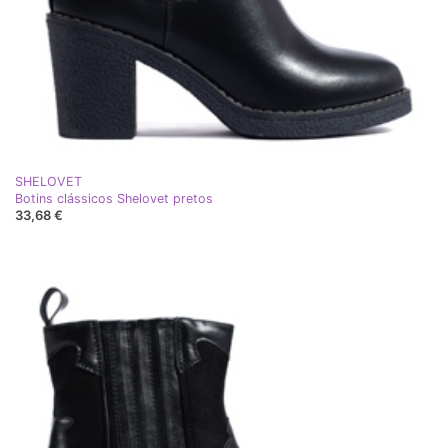
SHELOVET
Botins clássicos Shelovet pretos
33,68 €