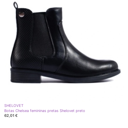
SHELOVET
Botas Chelsea femininas pretas Shelovet preto
62,01 €