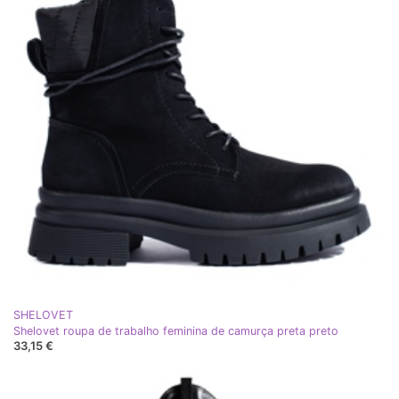
SHELOVET
Shelovet roupa de trabalho feminina de camurça preta preto
33,15 €