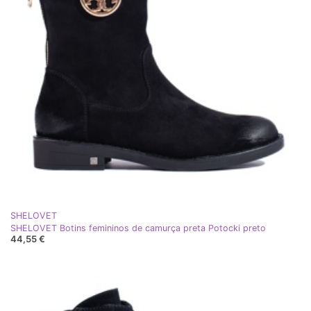
SHELOVET
SHELOVET Botins femininos de camurça preta Potocki preto
44,55 €