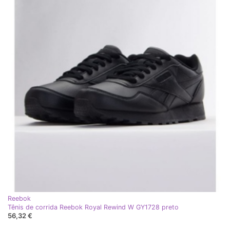
Reebok
Tênis de corrida Reebok Royal Rewind W GY1728 preto
56,32 €