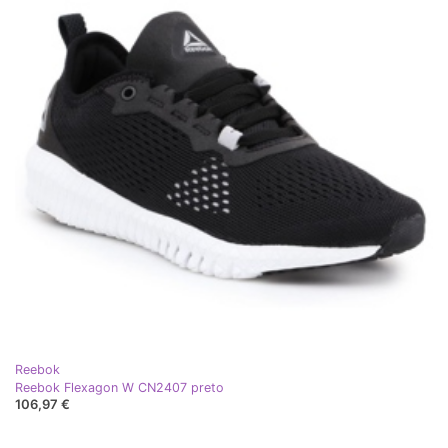
Reebok
Reebok Flexagon W CN2407 preto
106,97 €