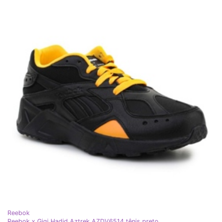
Reebok
Reebok x Gigi Hadid Aztrek AZDV6514 tênis preto