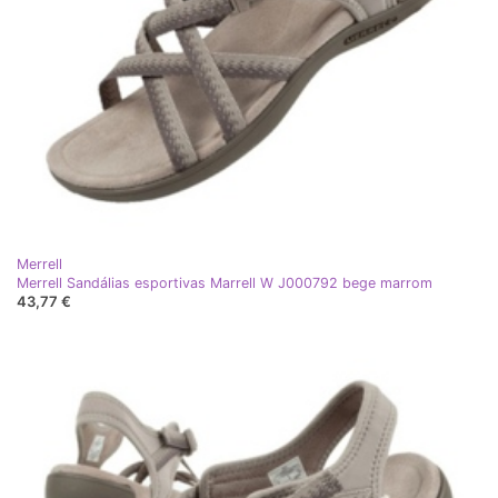
Merrell
Merrell Sandálias esportivas Marrell W J000792 bege marrom
43,77 €