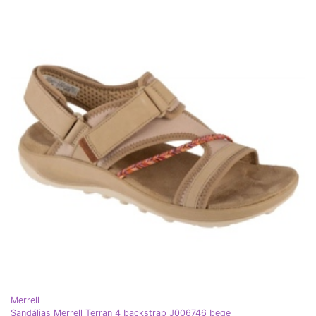
Merrell
Sandálias Merrell Terran 4 backstrap J006746 bege