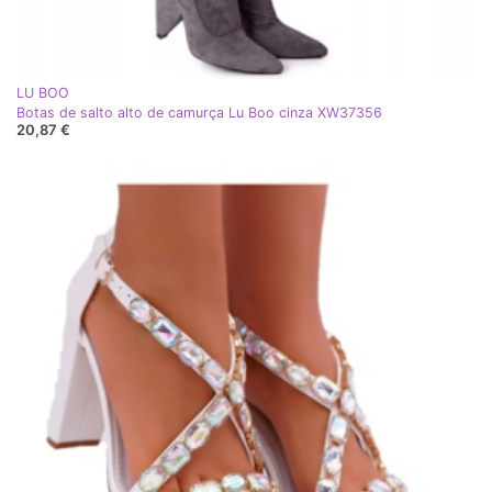
LU BOO
Botas de salto alto de camurça Lu Boo cinza XW37356
20,87 €