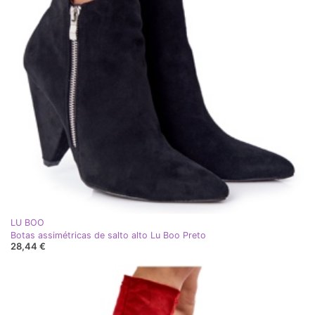
LU BOO
Botas assimétricas de salto alto Lu Boo Preto
28,44 €