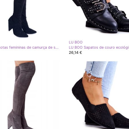
LU BOO
Lu Boo Botas femininas de camurça de salto alto preto Tamar preto
26,14 €