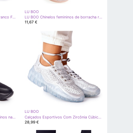
LU BOO
Tênis esportivo feminino Lu Boo Branco Frency
LU BOO Chinelos femininos de borracha rosa nude flip-flops strass Lou bege prata
11,67 €
LU BOO
LU BOO Sapatos esportivos femininos na plataforma preta preto
Calçados Esportivos Com Zircônia Cúbica Lu Boo Prata
28,99 €