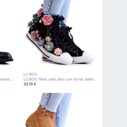
LU BOO
Sapatos femininos de couro com fivelas Lu Boo preto
LU BOO Tênis cano alto com flores Sellin preto
33,15 €