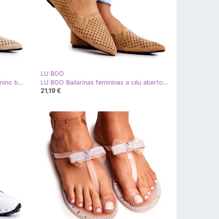
LU BOO
LU BOO Slip-on Bege Rosario feminino bailarinas a céu aberto
LU BOO Bailarinas femininas a céu aberto Slip-on Camel Rosario marrom
21,19 €