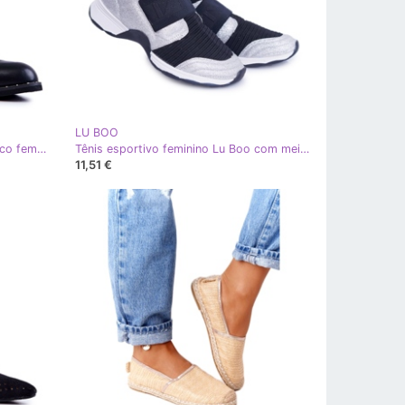
LU BOO
LU BOO Sapatos de couro ecológico feminino com fivelas e pretos pretos
Tênis esportivo feminino Lu Boo com meia prata Glitter Phantom HT9022 preto
11,51 €