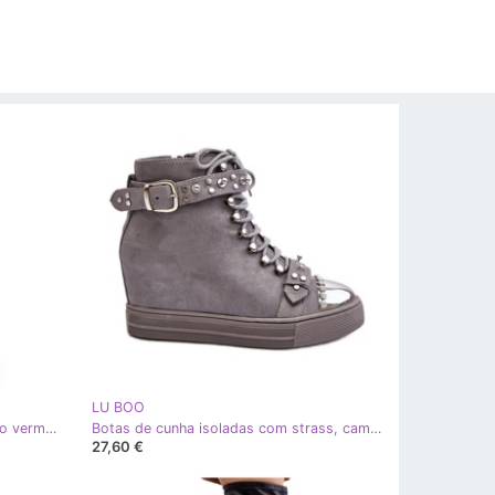
LU BOO
Botas femininas de camurça Lu Boo vermelhas vermelho
Botas de cunha isoladas com strass, camurça Lu Boo, cinza
27,60 €