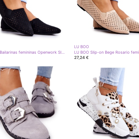
LU BOO
LU BOO Bailarinas femininas Openwork Slip-on Black Rosario preto
27,24 €