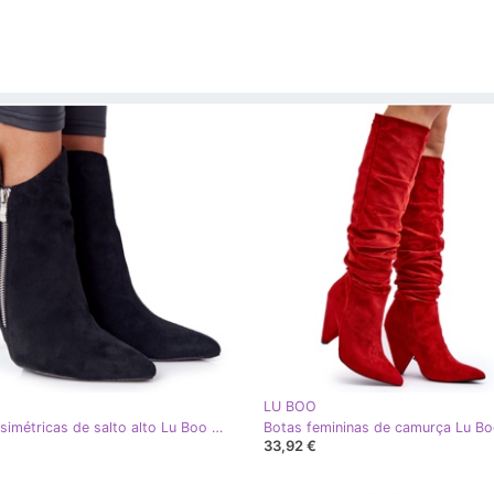
LU BOO
Botas assimétricas de salto alto Lu Boo Preto
33,92 €