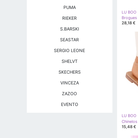
PUMA
LU BOO
RIEKER
28,18 €
S.BARSKI
SEASTAR
SERGIO LEONE
SHELVT
SKECHERS
VINCEZA
ZAZOO
EVENTO
LU BOO
Chinelos
15,48 €