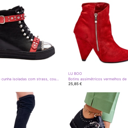
LU BOO
Botas de cunha isoladas com strass, couro ecológico Lu Boo, preto
25,85 €