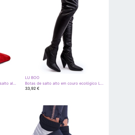
LU BOO
Botins assimétricos vermelhos de salto alto Lu Boo vermelho
Botas de salto alto em couro ecológico Lu Boo, pretas preto
33,92 €