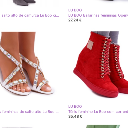
LU BOO
Botas de salto alto de camurça Lu Boo cinza XW37356
27,24 €
LU BOO
Sandálias femininas de salto alto Lu Boo Branco 8258-1 Vernee
35,48 €