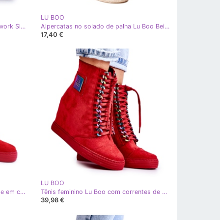
LU BOO
LU BOO Bailarinas femininas Openwork Slip-on Black Rosario preto
Alpercatas no solado de palha Lu Boo Beige bege
17,40 €
LU BOO
Tênis feminino Lu Boo com corrente em camurça vermelha Monica vermelho
Tênis feminino Lu Boo com correntes de camurça multi-vermelho Monica
39,98 €