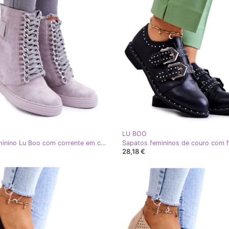
LU BOO
Tênis feminino Lu Boo com corrente em camurça cinza Monica
28,18 €