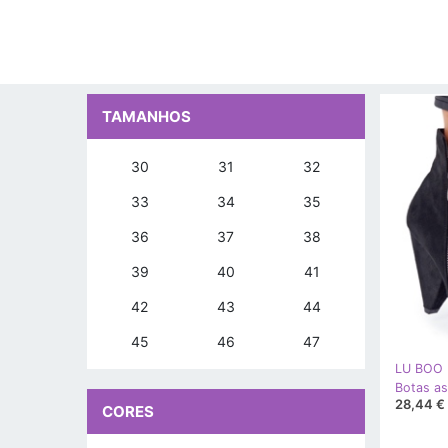
TAMANHOS
30
31
32
33
34
35
36
37
38
39
40
41
42
43
44
45
46
47
LU BOO
28,44 €
CORES