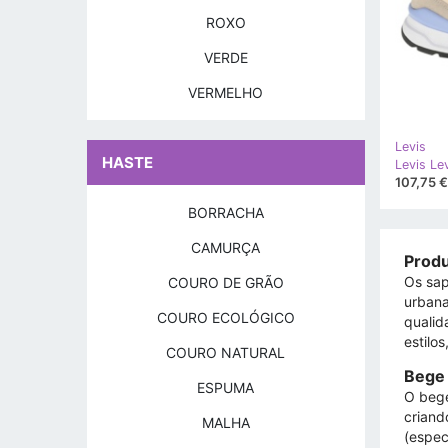
ROXO
VERDE
VERMELHO
Levis
HASTE
107,75 €
BORRACHA
CAMURÇA
Produ
Os sap
COURO DE GRÃO
urbana
COURO ECOLÓGICO
qualid
estilos
COURO NATURAL
Bege 
ESPUMA
O bege
criand
MALHA
(espec