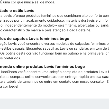
 É uma cor que nunca sai de moda.
dade e estilo Levis
a Levis oferece produtos femininos que combinam alto conforto co
erizados por um acabamento cuidadoso, materiais duráveis ​​​​e um f
do. Independentemente do modelo – sejam ténis, alpercatas ou sandá
po característico da marca e pela atenção a cada detalhe.
os de sapatos Levis femininos bege
eção Levis você encontra diversos modelos de calçados femininos 
e estilos casuais. Elegantes sapatilhas Levis ou sandálias em tom 
 Os botins desta cor vão funcionar bem no outono e na primavera, 
os preferidos.
ende online produtos Levis femininos bege
a KeeShoes você encontra uma seleção completa de produtos Levis 
ite as compras online convenientes com entrega rápida em sua casa
te a tabela de tamanhos ou entre em contato com nosso consultor. 
ca cor bege!