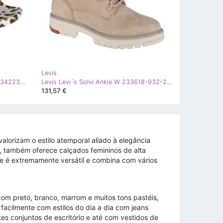
Levis
Levis Selo de junho de Levi's SW 234223-753-100 bege marrom
Levis Levi´s Solvi Ankle W 233618-932-23 bege rosa
131,57 €
lorizam o estilo atemporal aliado à elegância
s, também oferece calçados femininos de alta
ge é extremamente versátil e combina com vários
m preto, branco, marrom e muitos tons pastéis,
facilmente com estilos do dia a dia com jeans
s conjuntos de escritório e até com vestidos de