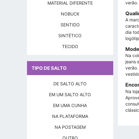
verão.
MATERIAL DIFERENTE
Quali
NOBUCK
A marc
SENTIDO
caract
dia to
SINTÉTICO
logóti
TECIDO
Model
Na col
jeans 
TIPO DE SALTO
verão.
vestid
DE SALTO ALTO
Encom
Na loj
EM UM SALTO ALTO
Aprove
consul
EM UMA CUNHA
clássi
NA PLATAFORMA
NA POSTAGEM
OUTRO