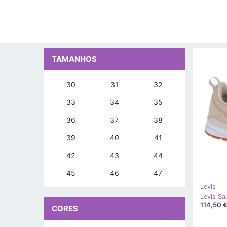
TAMANHOS
30
31
32
33
34
35
36
37
38
39
40
41
42
43
44
45
46
47
Levis
114,50 
CORES