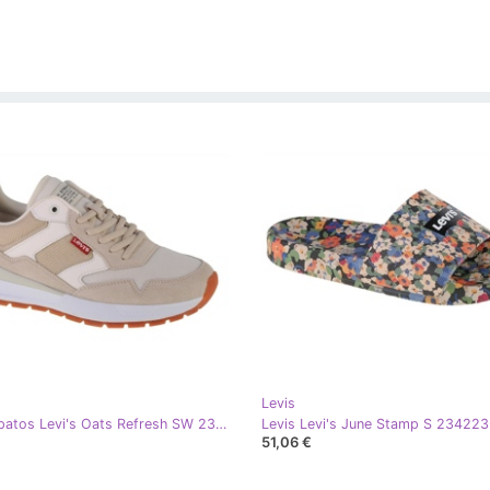
Levis
Levis Sapatos Levi's Oats Refresh SW 234235-696-21 bege
€
51,06 €