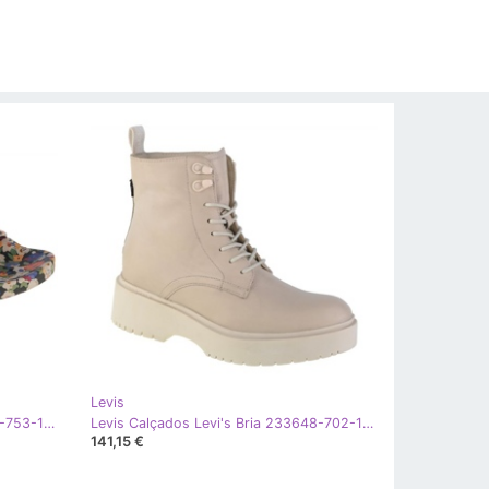
Levis
Levis Levi's June Stamp S 234223-753-17 chinelos bege preto azul laranja verde
Levis Calçados Levi's Bria 233648-702-100 bege
141,15 €