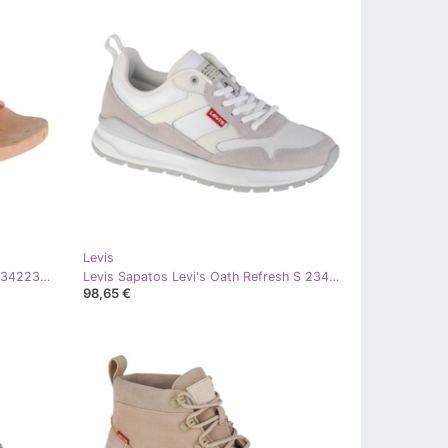
Levis
Levis Selo de junho de Levi's SW 234223-753-81 bege rosa
Levis Sapatos Levi's Oath Refresh S 234235-878-50 bege
98,65 €