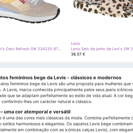
Levis
Levis Levi's Oats Refresh SW 234235-878-22 bege
38,57 €
tos femininos bege da Levis - clássicos e modernos
atos femininos bege da Levis são uma proposta para mulheres que va
. A Levis, marca conhecida principalmente pelos seus jeans icônico
ade que se adaptam perfeitamente ao estilo de vida atual. A cor be
, conferindo-lhes um carácter natural e clássico.
– uma cor atemporal e versátil
 é uma das cores mais clássicas da moda. Combina perfeitamente co
o estilos harmoniosos e elegantes. Os sapatos Levis bege combinam 
ialmente em combinação com as icónicas calças Levis), com elegante