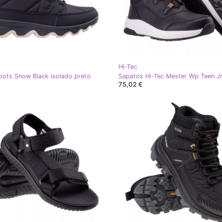
Hi-Tec
oots Snow Black isolado preto
75,02 €