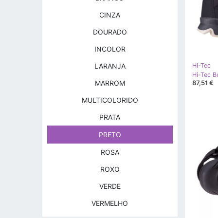
CINZA
DOURADO
INCOLOR
LARANJA
Hi-Tec
Hi-Tec B
87,51 €
MARROM
MULTICOLORIDO
PRATA
PRETO
ROSA
ROXO
VERDE
VERMELHO