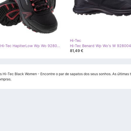
Hi-Tec
Sapatos Hi-Tec HapiterLow Wp Wo 92800346897 preto
81,49 €
s Hi-Tec Black Women - Encontre o par de sapatos dos seus sonhos. As últimas t
ompras.