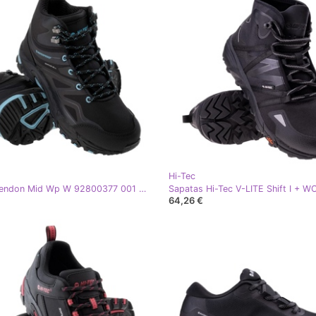
Hi-Tec
Hi-Tec Hendon Mid Wp W 92800377 001 preto
64,26 €