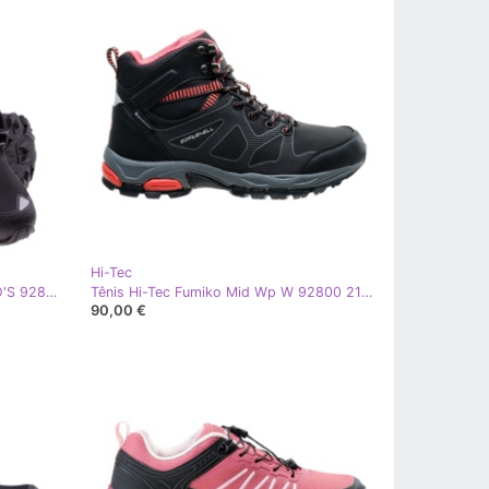
Hi-Tec
Sapatas Hi-Tec V-LITE Shift I + WO'S 92800382664 preto
Tênis Hi-Tec Fumiko Mid Wp W 92800 210 820 preto
90,00 €