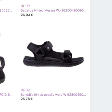
Hi-Tec
Sapatos Hi-Tec Rainier Hiker W 92800555320 preto
Sapatos Hi-tec Mestra Wo 92800490095 preto
26,03 €
Hi-Tec
Hi-Tec Mestia Mid Wp W 92800377013 Sapatos preto
Sandália hi-tec apodis wo's W 92800490023 preto
25,78 €