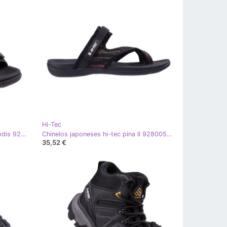
Hi-Tec
Sandálias adolescentes Hi-Tec Apodis 92800490011 preto
Chinelos japoneses hi-tec pina II 92800598370 preto
35,52 €