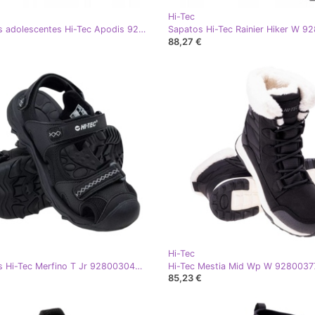
Hi-Tec
Sandálias adolescentes Hi-Tec Apodis 92800490011 preto
88,27 €
Hi-Tec
Sandálias Hi-Tec Merfino T Jr 92800304868 preto
85,23 €