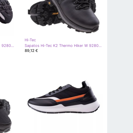
Hi-Tec
Sapatos Hi-Tec Mester Wp Teen Jr 92800555587 preto
Sapatos Hi-Tec K2 Thermo Hiker W 92800555307 preto
89,12 €