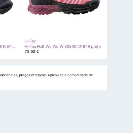
Hi-Tec
Hi-Tec Benard Wp Wo's W 92800401597 preto
Hi-Tec Holt Wp Wo W 92800401649 preto
78,52 €
endências, preços atrativos. Aproveite a comodidade de