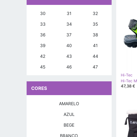
30
31
32
33
34
35
36
37
38
39
40
41
42
43
44
45
46
47
Hi-Tec
47,38 €
CORES
AMARELO
AZUL
BEGE
BRANCO