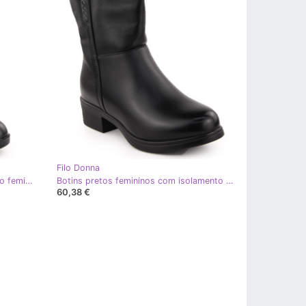
Filo Donna
Botins altos pretos com isolamento feminino Filo Donna Z24-43
Botins pretos femininos com isolamento Filo Donna Z24-39
60,38 €