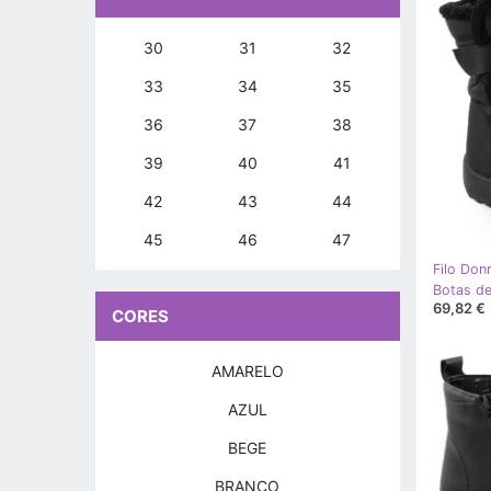
30
31
32
33
34
35
36
37
38
39
40
41
42
43
44
45
46
47
Filo Don
69,82 €
CORES
AMARELO
AZUL
BEGE
BRANCO