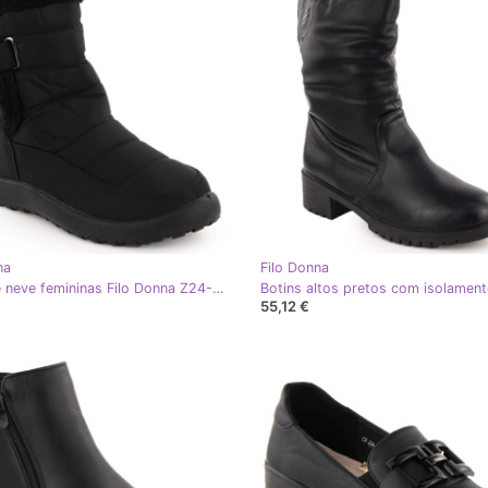
na
Filo Donna
Botas de neve femininas Filo Donna Z24-50 pretas com pele preto
55,12 €