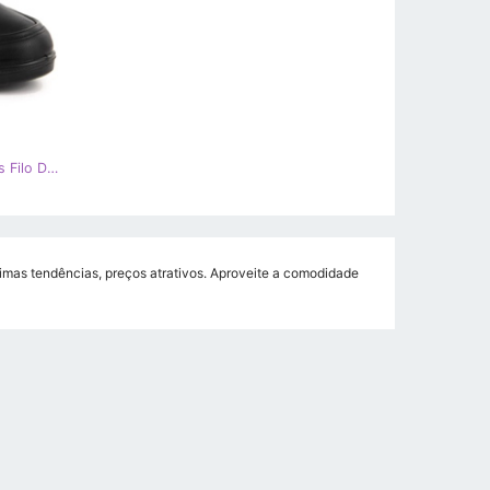
Sapatos de cunha pretos femininos Filo Donna J24-392
timas tendências, preços atrativos. Aproveite a comodidade