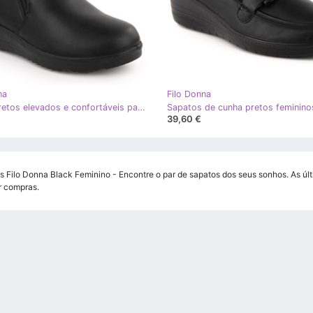
na
Filo Donna
Botins pretos elevados e confortáveis ​​para mulher Filo Donna Z24-37
39,60 €
s Filo Donna Black Feminino - Encontre o par de sapatos dos seus sonhos. As úl
r compras.