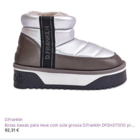
D.Franklin
Botas baixas para neve com sola grossa D.Franklin DFSH371010 prata cinza
92,31 €