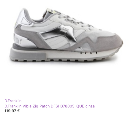
D.Franklin
D.Franklin Vibla Zig Patch DFSH378005-QUE cinza
119,97 €