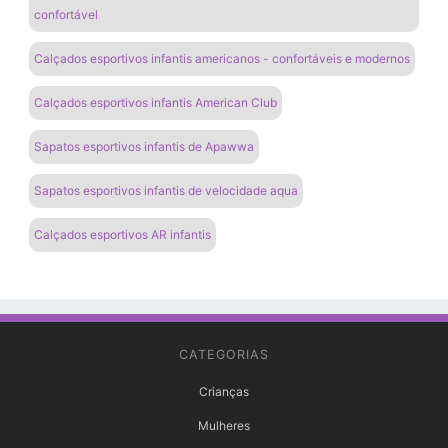
confortável
Calçados esportivos infantis americanos - confortáveis ​​e modernos
Calçados esportivos infantis American Club
Sapatos esportivos infantis de Apawwa
Sapatos esportivos infantis de velocidade aqua
Calçados esportivos AR infantis
CATEGORIAS
Crianças
Mulheres