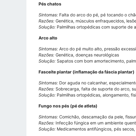
Pés chatos
Sintomas:
Falta do arco do pé, pé tocando o chã
Razões:
Genética, músculos enfraquecidos, lesõ
Solução:
Palmilhas ortopédicas com suporte de a
Arco alto
Sintomas:
Arco do pé muito alto, pressão excess
Razões:
Genética, doenças neurológicas
Solução:
Sapatos com bom amortecimento, palmil
Fasceíte plantar (inflamação da fáscia plantar)
Sintomas:
Dor aguda no calcanhar, especialmente
Razões:
Sobrecarga, falta de suporte do arco, su
Solução:
Palmilhas ortopédicas, alongamento, fi
Fungo nos pés (pé de atleta)
Sintomas:
Comichão, descamação da pele, fissur
Razões:
Infecção fúngica em um ambiente quent
Solução:
Medicamentos antifúngicos, pés secos, 