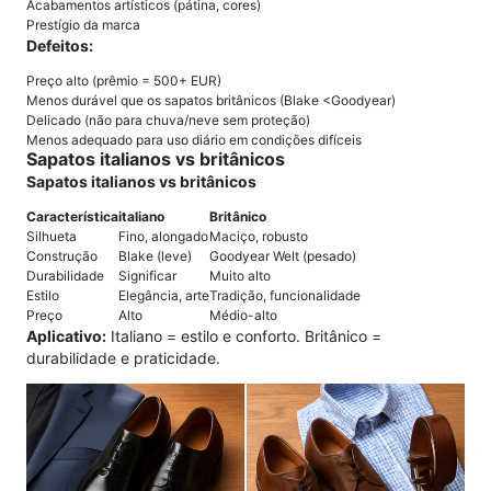
Acabamentos artísticos (pátina, cores)
Prestígio da marca
Defeitos:
Preço alto (prêmio = 500+ EUR)
Menos durável que os sapatos britânicos (Blake <Goodyear)
Delicado (não para chuva/neve sem proteção)
Menos adequado para uso diário em condições difíceis
Sapatos italianos vs britânicos
Sapatos italianos vs britânicos
Característica
italiano
Britânico
Silhueta
Fino, alongado
Maciço, robusto
Construção
Blake (leve)
Goodyear Welt (pesado)
Durabilidade
Significar
Muito alto
Estilo
Elegância, arte
Tradição, funcionalidade
Preço
Alto
Médio-alto
Aplicativo:
Italiano = estilo e conforto. Britânico =
durabilidade e praticidade.