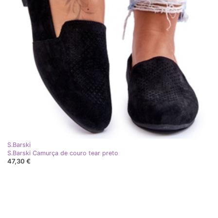
S.Barski
S.Barski Camurça de couro tear preto
47,30 €