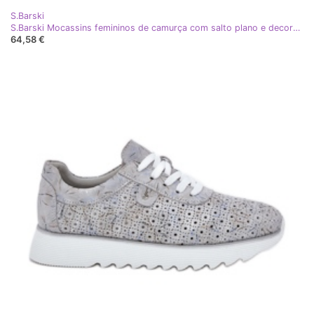
S.Barski
S.Barski Mocassins femininos de camurça com salto plano e decoração D&amp;A TW101 rosa sujo
64,58 €