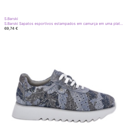
S.Barski
S.Barski Sapatos esportivos estampados em camurça em uma plataforma com D&amp;A LR51-635 Silver Glitter cinza
69,74 €