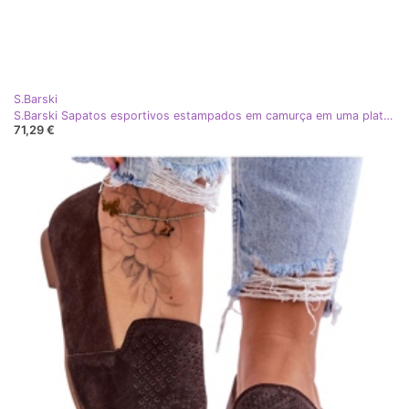
S.Barski
S.Barski Sapatos esportivos estampados em camurça em uma plataforma com D&amp;A LR51-635 GLITTER azul
71,29 €