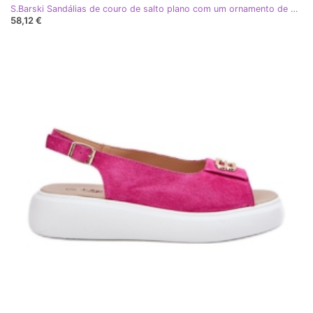
S.Barski Sandálias de couro de salto plano com um ornamento de S. Barski KV51-094 Black preto
58,12 €