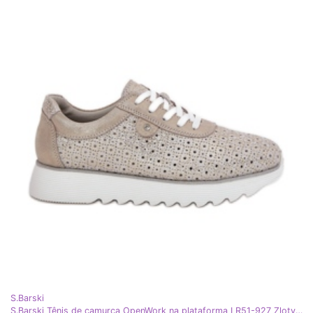
S.Barski
S.Barski Tênis de camurça OpenWork na plataforma LR51-927 Zloty dourado