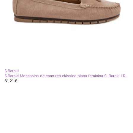
S.Barski
S.Barski Mocassins de camurça clássica plana feminina S. Barski LR51-548 bege
61,21 €