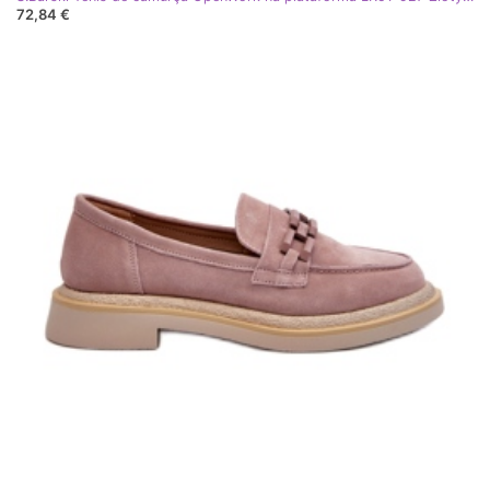
72,84 €