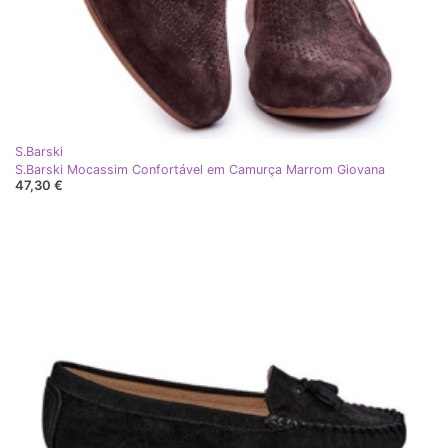
S.Barski
S.Barski Mocassim Confortável em Camurça Marrom Giovana
47,30 €