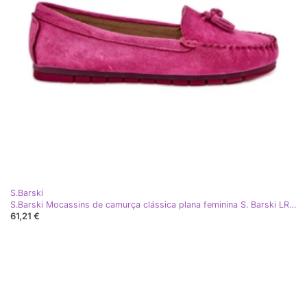
S.Barski
S.Barski Mocassins de camurça clássica plana feminina S. Barski LR51-548 Fuksja rosa
61,21 €