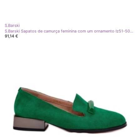
S.Barski
S.Barski Sapatos de camurça feminina com um ornamento lz51-505 preto e dourado
91,14 €