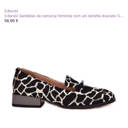
S.Barski
S.Barski Sandálias de camurça feminina com um detalhe dourado S. Barski Gr51-604 Fuchsia rosa
58,90 €