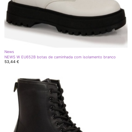
News
NEWS W EU652B botas de caminhada com isolamento branco
53,44 €