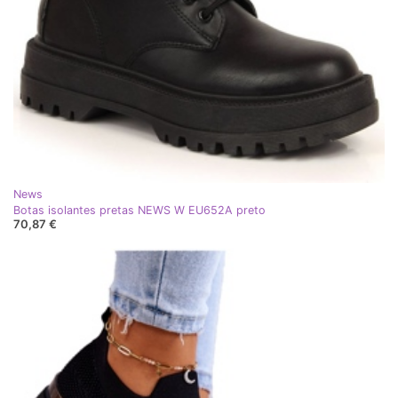
News
Botas isolantes pretas NEWS W EU652A preto
70,87 €