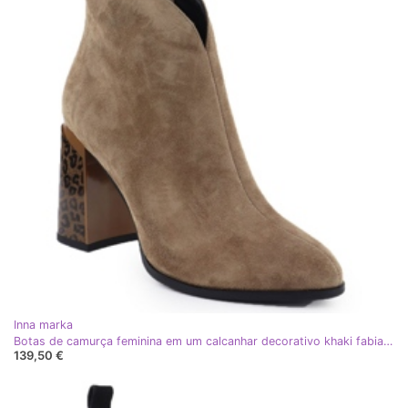
Inna marka
Botas de camurça feminina em um calcanhar decorativo khaki fabiani 9210 verde
139,50 €