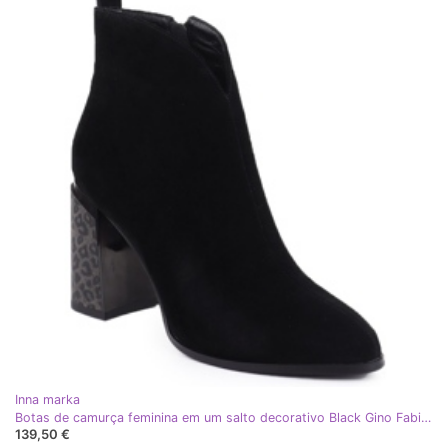
Inna marka
Botas de camurça feminina em um salto decorativo Black Gino Fabiani 9210 preto
139,50 €