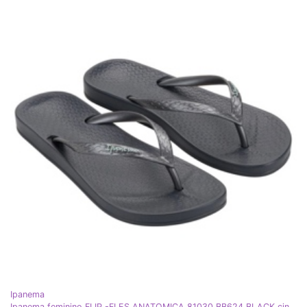
Ipanema
Ipanema feminino FLIP -FLES ANATOMICA 81030 BB624 BLACK cinza