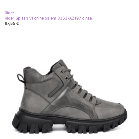
Rider
Rider Splash VI chinelos em 83637AZ197 cinza
67,55 €