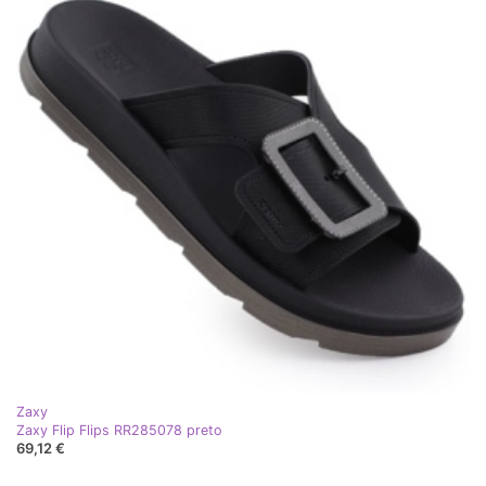
Zaxy
Zaxy Flip Flips RR285078 preto
69,12 €