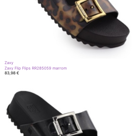
Zaxy
Zaxy Flip Flips RR285059 marrom
83,98 €