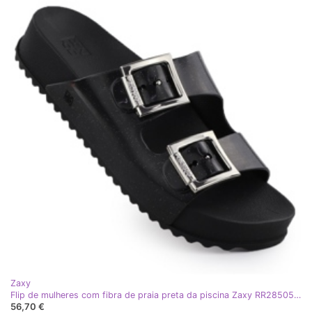
Zaxy
Flip de mulheres com fibra de praia preta da piscina Zaxy RR285058 preto
56,70 €