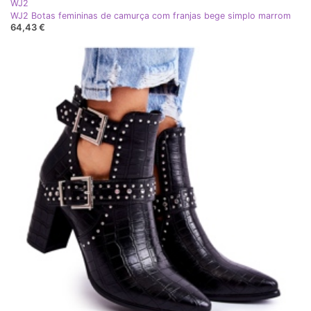
WJ2
WJ2 Botas femininas de camurça com franjas bege simplo marrom
64,43 €