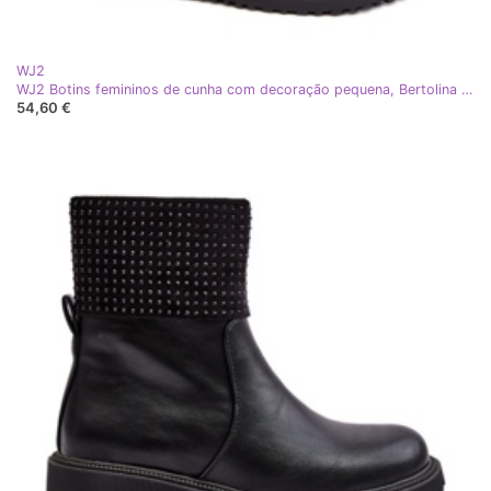
WJ2
WJ2 Botins femininos de cunha com decoração pequena, Bertolina Preto
54,60 €