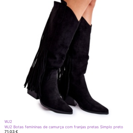
WJ2
WJ2 Botas femininas de camurça com franjas pretas Simplo preto
71,03 €