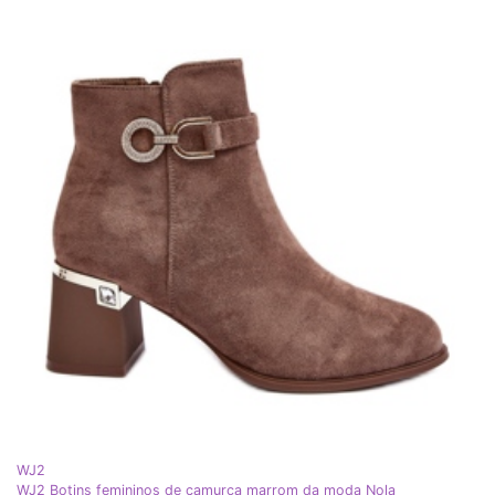
WJ2
WJ2 Botins femininos de camurça marrom da moda Nola