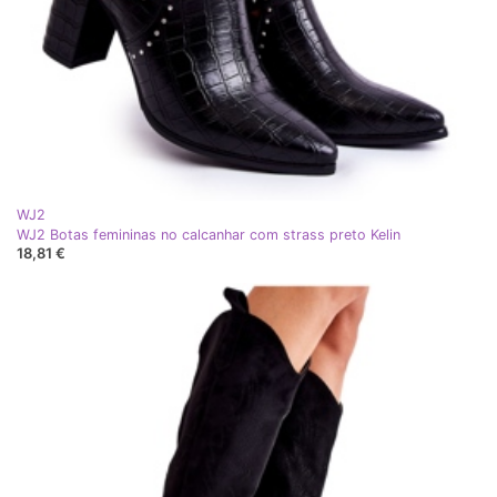
WJ2
WJ2 Botas femininas no calcanhar com strass preto Kelin
18,81 €