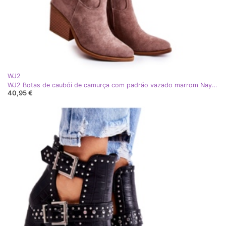
WJ2
WJ2 Botas de caubói de camurça com padrão vazado marrom Naya bege
40,95 €