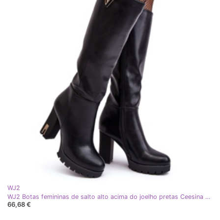
WJ2
WJ2 Botas femininas de salto alto acima do joelho pretas Ceesina preto
66,68 €