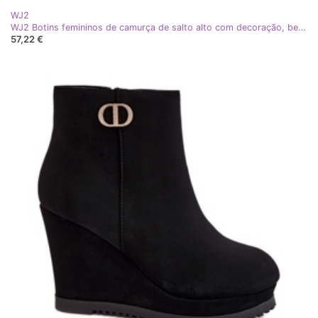
WJ2
WJ2 Botins femininos de camurça de salto alto com decoração, bege forte
57,22 €