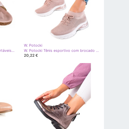
W. Potocki
W. Potocki Chinelos Potocki confortáveis rosa dourado
W. Potocki Tênis esportivo com brocado Potocki rosa
20,22 €