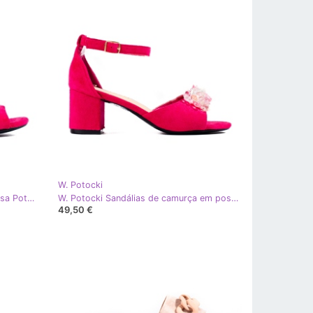
W. Potocki
W. Potocki Sandália de camurça rosa Potocki
W. Potocki Sandálias de camurça em poste com cristais fúcsia Potocki rosa
49,50 €