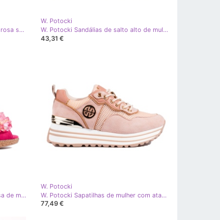
W. Potocki
W. Potocki Mocassins de camurça rosa sem cadarço com sola grossa da Potocki
W. Potocki Sandálias de salto alto de mulher Potocki rosa
43,31 €
W. Potocki
W. Potocki Sandálias espadrille rosa de mulher Potocki
W. Potocki Sapatilhas de mulher com atacadores Pó Potocki rosa
77,49 €