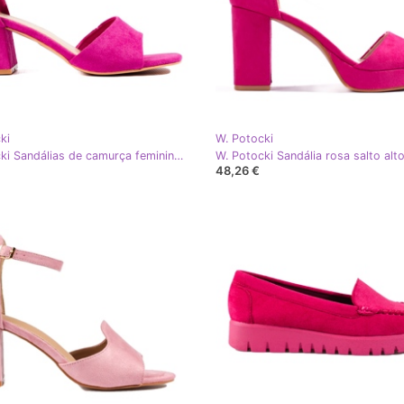
ki
W. Potocki
W. Potocki Sandálias de camurça feminina em um poste rosa
W. Potocki Sandália rosa salto alt
48,26 €