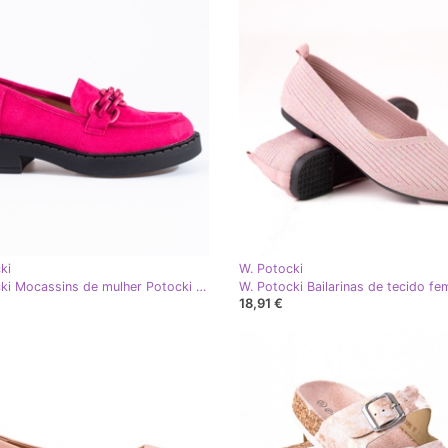
ki
W. Potocki
W. Potocki Mocassins de mulher Potocki camurça fúcsia rosa
18,91 €