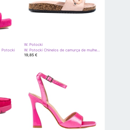
W. Potocki
o Potocki
W. Potocki Chinelos de camurça de mulher com corrente Potocki rosa
19,85 €