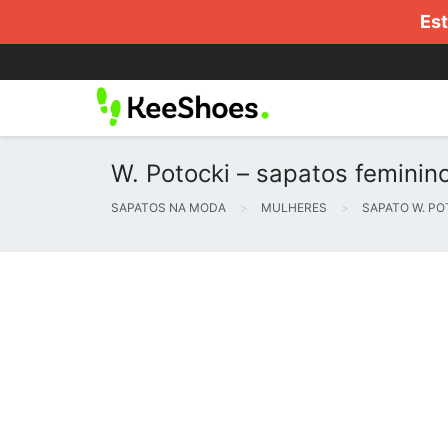
Est
W. Potocki – sapatos feminin
SAPATOS NA MODA
MULHERES
SAPATO W. PO