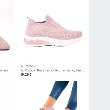
W. Potocki
W. Potocki Bailarinas de tecido feminino Potocki com purpurina rosa
W. Potocki Rosa, esportivo feminino, tênis Potocki, tecido com glitter
19,29 €