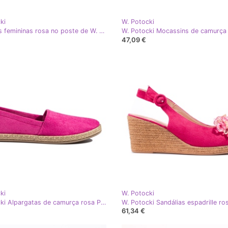
ki
W. Potocki
Sandálias femininas rosa no poste de W. Potocki
47,09 €
ki
W. Potocki
W. Potocki Alpargatas de camurça rosa Potocki de mulher
61,34 €