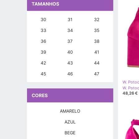
TAMANHOS
30
31
32
33
34
35
36
37
38
39
40
41
42
43
44
45
46
47
W. Potoc
48,26 €
CORES
AMARELO
AZUL
BEGE