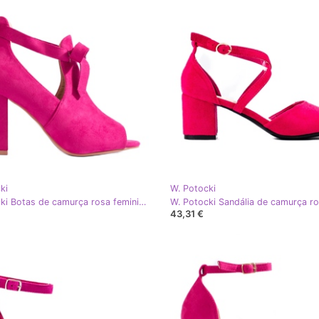
ki
W. Potocki
W. Potocki Botas de camurça rosa femininas primavera no posto Potocki
43,31 €