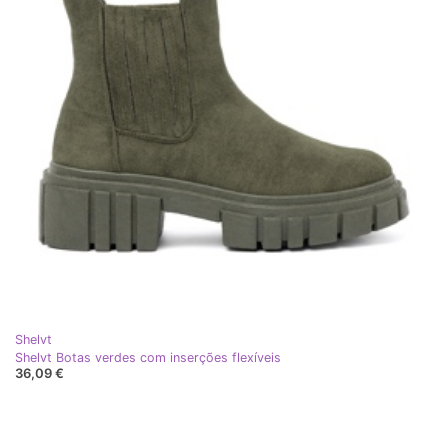
Shelvt
Shelvt Botas verdes com inserções flexíveis
36,09 €