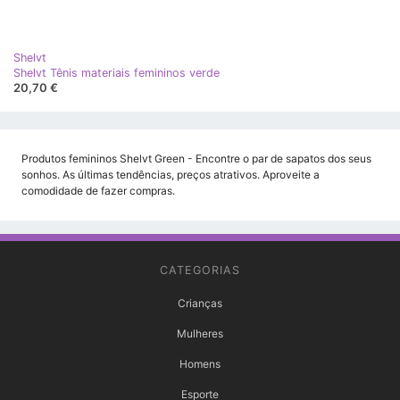
Shelvt
Shelvt Tênis materiais femininos verde
20,70 €
Produtos femininos Shelvt Green - Encontre o par de sapatos dos seus
sonhos. As últimas tendências, preços atrativos. Aproveite a
comodidade de fazer compras.
CATEGORIAS
Crianças
Mulheres
Homens
Esporte