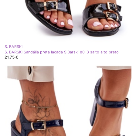
S. BARSKI
S. BARSKI Sandália preta lacada S.Barski 80-3 salto alto preto
21,75 €