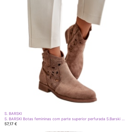
S. BARSKI
S. BARSKI Botas femininas com parte superior perfurada S.Barski marrom
57,17 €