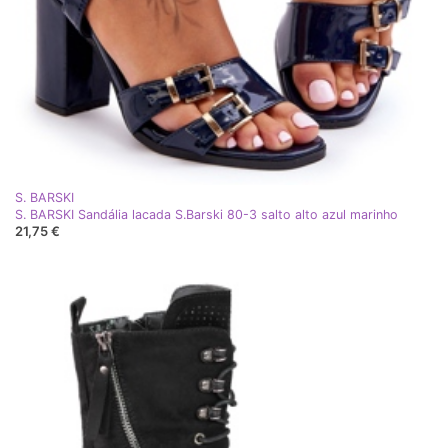
S. BARSKI
S. BARSKI Sandália lacada S.Barski 80-3 salto alto azul marinho
21,75 €