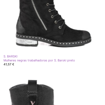
S. BARSKI
Mulheres negras trabalhadoras por S. Barski preto
41,57 €