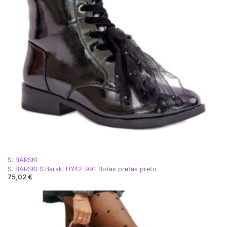
S. BARSKI
S. BARSKI S.Barski HY42-991 Botas pretas preto
75,02 €