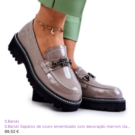
S.Barski
S.Barski Sapatos de couro envernizado com decoração marrom claro Adison multicolorido
69,52 €