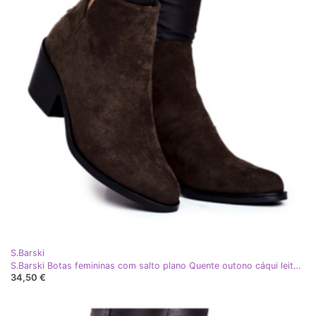
S.Barski
S.Barski Botas femininas com salto plano Quente outono cáqui leitoso
34,50 €