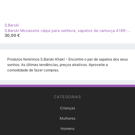
S.Barski
S.Barski Mocassins cáqui para senhora, sapatos de camurça A199-23A
30,00 €
Produtos femininos S.Barski Khaki - Encontre o par de sapatos dos seus
sonhos. As últimas tendências, preços atrativos. Aproveite a
comodidade de fazer compras.
CATEGORIAS
Crianças
Mulheres
Homens