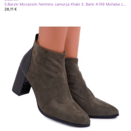
S.Barski Mocassim feminino camurça Khaki S. Barki A199 Mohabe cáqui verde
28,11 €