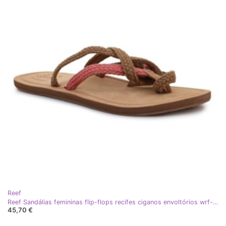
Reef
Reef Sandálias femininas flip-flops recifes ciganos envoltórios wrf-0a2u1n marrom
45,70 €