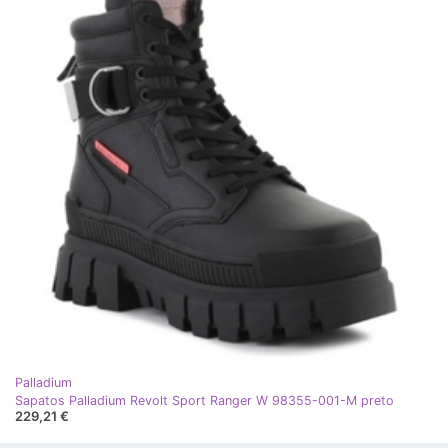
Palladium
Sapatos Palladium Revolt Sport Ranger W 98355-001-M preto
229,21 €