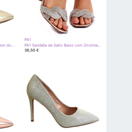
PA1
PA1 Clássicos pinos de ouro Shannon dourado
PA1 Sandália de Salto Baixo com Zircônias Monra Douradas dourado
36,50 €