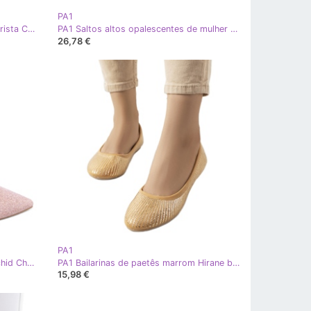
PA1
PA1 Saltos metálicos de mulher Christa Champagne dourado
PA1 Saltos altos opalescentes de mulher Anabelle LT.GOLD dourado
26,78 €
PA1
PA1 Bombas formais no posto Orchid Champagne dourado
PA1 Bailarinas de paetês marrom Hirane bege dourado
15,98 €