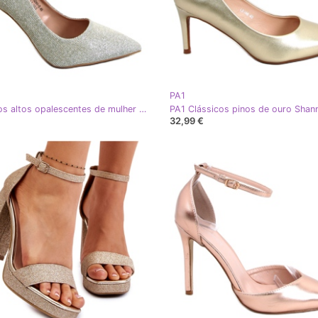
PA1
PA1 Saltos altos opalescentes de mulher Anabelle LT.GOLD dourado
32,99 €