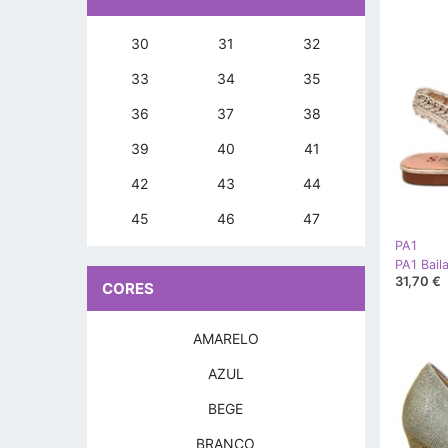
30
31
32
33
34
35
36
37
38
39
40
41
42
43
44
45
46
47
PA1
31,70 €
CORES
AMARELO
AZUL
BEGE
BRANCO