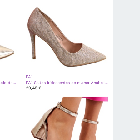
PA1
PA1 Sapatos de salto alto Althea Gold dourado
PA1 Saltos iridescentes de mulher Anabelle Champagne bege dourado
29,45 €