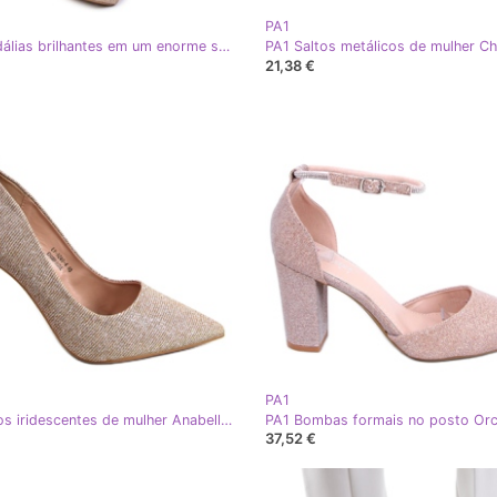
PA1
PA1 Sandálias brilhantes em um enorme salto dourado Calmi
21,38 €
PA1
PA1 Saltos iridescentes de mulher Anabelle Champagne rosa dourado
37,52 €