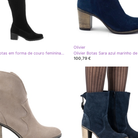
Olivier
Olivier Botas em forma de couro femininas isoladas pretas preto
€
100,79 €