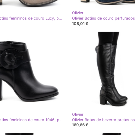
Olivier
Olivier Botins femininos de couro Lucy, bege escuro - botins elegantes de camurça e salto alto
€
108,01 €
Olivier
Olivier Botins femininos de couro 1046, pretos
€
169,66 €