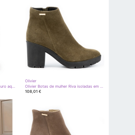
Olivier
Olivier Botas de camurça bege escuro aquecidas no poste de Margaret
Olivier Botas de mulher Riva isoladas em camurça em verde
108,01 €