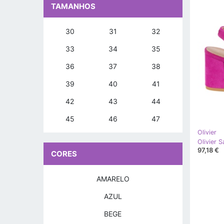
TAMANHOS
30
31
32
33
34
35
36
37
38
39
40
41
42
43
44
45
46
47
Olivier
97,18 €
CORES
AMARELO
AZUL
BEGE