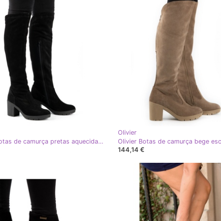
Olivier
Olivier Botas de camurça pretas aquecidas no poste Margaret preto
€
144,14 €