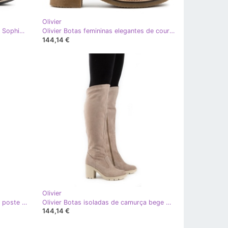
Olivier
Olivier Botins de couro perfurados Sophia, azul marinho
Olivier Botas femininas elegantes de couro forradas com lã marrom 317BB
144,14 €
Olivier
Olivier Botas de bezerro pretas no poste Margaret preto
Olivier Botas isoladas de camurça bege Margaret no poste
144,14 €