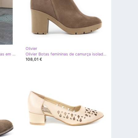
Olivier
Olivier Botas de mulher Riva isoladas em camurça em bege claro
Olivier Botas femininas de camurça isoladas Riva em poste bege escuro
108,01 €