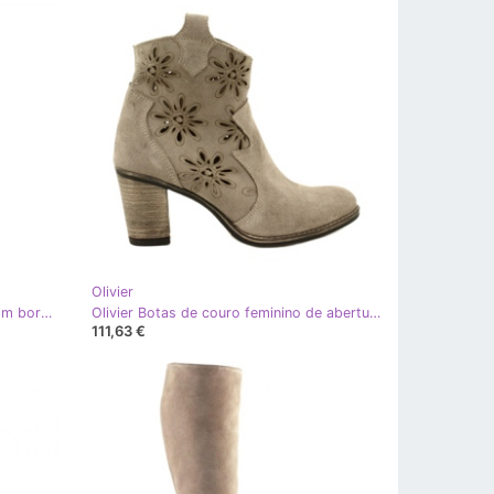
Olivier
Olivier Botas de salto alto bege com bordados
Olivier Botas de couro feminino de abertura de abertura bege
111,63 €