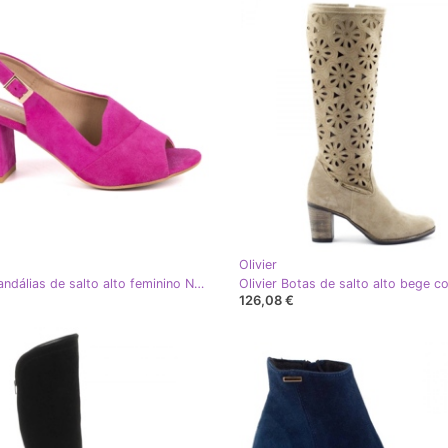
Olivier
Olivier Sandálias de salto alto feminino N1818 feitos de fúcsia de couro natural de camurça rosa
126,08 €