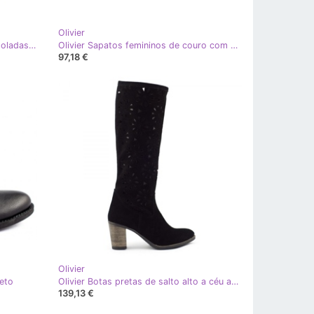
Olivier
Olivier Botas de couro femininas isoladas com saltos altos marrom-terra
Olivier Sapatos femininos de couro com salto 2272 bege
97,18 €
Olivier
reto
Olivier Botas pretas de salto alto a céu aberto preto
139,13 €