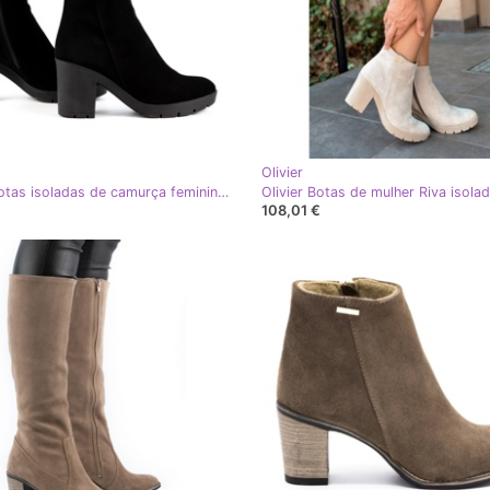
Olivier
Olivier Botas isoladas de camurça femininas Riva em um poste preto
€
108,01 €