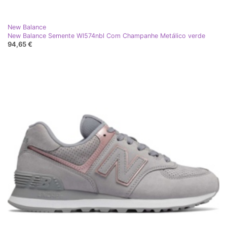
New Balance
New Balance Semente Wl574nbl Com Champanhe Metálico verde
94,65 €