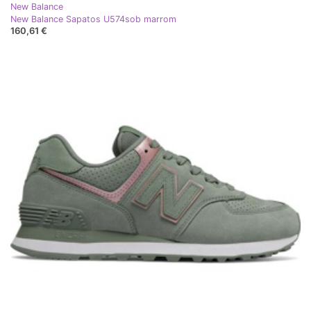
New Balance
New Balance Sapatos U574sob marrom
160,61 €