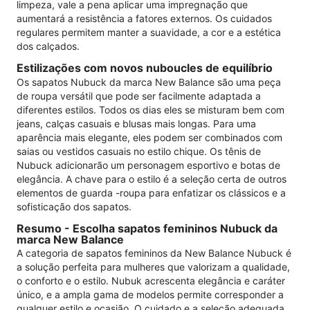
limpeza, vale a pena aplicar uma impregnação que
aumentará a resistência a fatores externos. Os cuidados
regulares permitem manter a suavidade, a cor e a estética
dos calçados.
Estilizações com novos nuboucles de equilíbrio
Os sapatos Nubuck da marca New Balance são uma peça
de roupa versátil que pode ser facilmente adaptada a
diferentes estilos. Todos os dias eles se misturam bem com
jeans, calças casuais e blusas mais longas. Para uma
aparência mais elegante, eles podem ser combinados com
saias ou vestidos casuais no estilo chique. Os tênis de
Nubuck adicionarão um personagem esportivo e botas de
elegância. A chave para o estilo é a seleção certa de outros
elementos de guarda -roupa para enfatizar os clássicos e a
sofisticação dos sapatos.
Resumo - Escolha sapatos femininos Nubuck da
marca New Balance
A categoria de sapatos femininos da New Balance Nubuck é
a solução perfeita para mulheres que valorizam a qualidade,
o conforto e o estilo. Nubuk acrescenta elegância e caráter
único, e a ampla gama de modelos permite corresponder a
qualquer estilo e ocasião. O cuidado e a seleção adequada