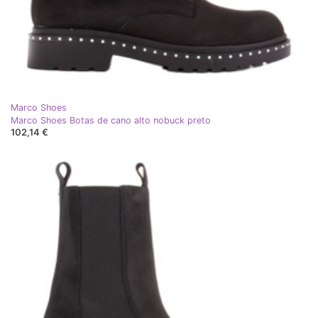
Marco Shoes
Marco Shoes Botas de cano alto nobuck preto
102,14 €