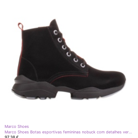
Marco Shoes
Marco Shoes Botas esportivas femininas nobuck com detalhes vermelhos preto
97,38 €