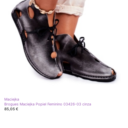
Maciejka
Brogues Maciejka Popiel Feminino 03426-03 cinza
85,05 €