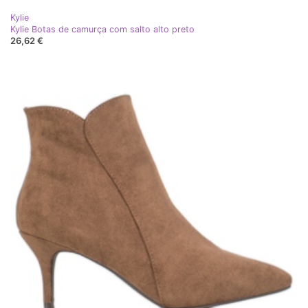
Kylie
Kylie Botas de camurça com salto alto preto
26,62 €