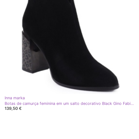
Inna marka
Botas de camurça feminina em um salto decorativo Black Gino Fabiani 9210 preto
139,50 €