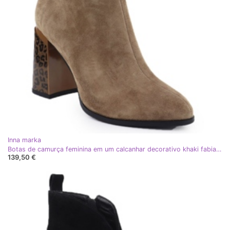
Inna marka
Botas de camurça feminina em um calcanhar decorativo khaki fabiani 9210 verde
139,50 €