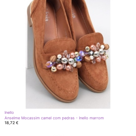
Inello
Anselme Mocassim camel com pedras - Inello marrom
18,72 €