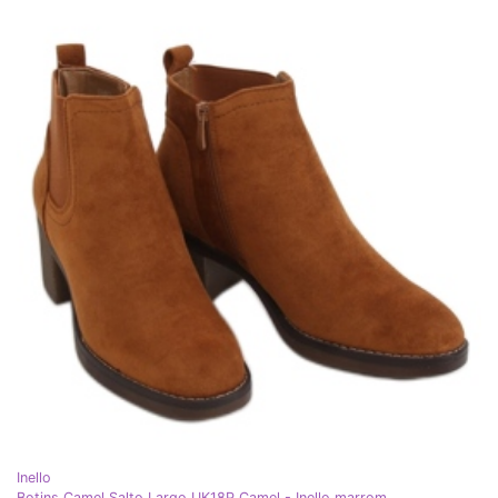
Inello
Botins Camel Salto Largo UK18P Camel - Inello marrom