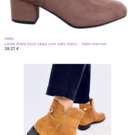
Inello
Lanne Ankle boot cáqui com salto baixo - Inello marrom
29,27 €