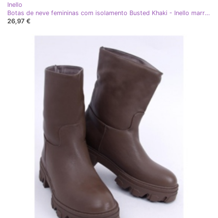
Inello
Botas de neve femininas com isolamento Busted Khaki - Inello marrom
26,97 €