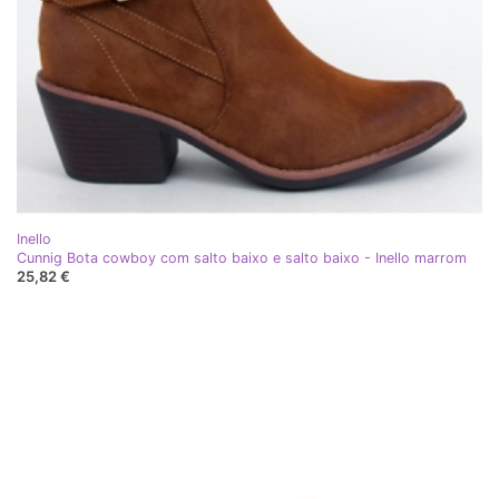
Inello
Cunnig Bota cowboy com salto baixo e salto baixo - Inello marrom
25,82 €